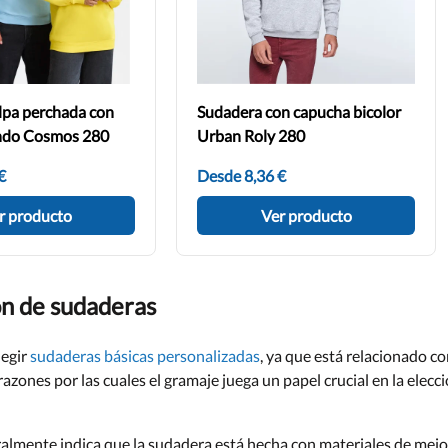
lpa perchada con
Sudadera con capucha bicolor
ondo Cosmos 280
Urban Roly 280
€
Desde 8,36 €
r producto
Ver producto
ón de sudaderas
legir
sudaderas básicas personalizadas
, ya que está relacionado c
 razones por las cuales el gramaje juega un papel crucial en la elecc
almente indica que la sudadera está hecha con materiales de mejo