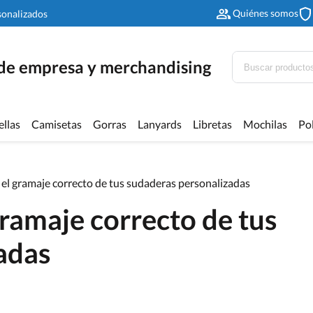
Quiénes somos
sonalizados
 de empresa y merchandising
ellas
Camisetas
Gorras
Lanyards
Libretas
Mochilas
Po
r el gramaje correcto de tus sudaderas personalizadas
gramaje correcto de tus
adas