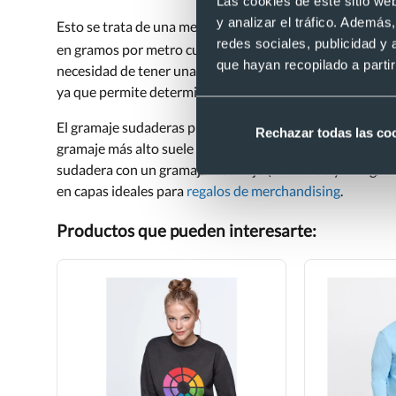
Las cookies de este sitio we
y analizar el tráfico. Ademá
Esto se trata de una medida que se utiliza para conocer
e
redes sociales, publicidad y
2
en gramos por metro cuadrado (g/ m
) del tejido utiliz
que hayan recopilado a parti
necesidad de tener una medida estándar para evaluar la c
ya que permite determinar la resistencia y densidad de l
El gramaje sudaderas puede varias según la función del ti
Rechazar todas las co
gramaje más alto suele indicar una tela más gruesa y cáli
sudadera con un gramaje más bajo (entre 200 y 300 g/m2) 
en capas ideales para
regalos de merchandising
.
Productos que pueden interesarte: