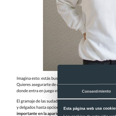
Imagina esto: estás buscando sudaderas para tu equipo 
Quieres asegurarte de que tus sudaderas no solo sean c
donde entra en juego el gramaje.
Consentimiento
El gramaje de las sudaderas publicitarias es el peso del te
y delgados hasta opciones más pesadas y densas. Como
Esta página web usa cookie
importante en la apariencia y calidad final de tus suda