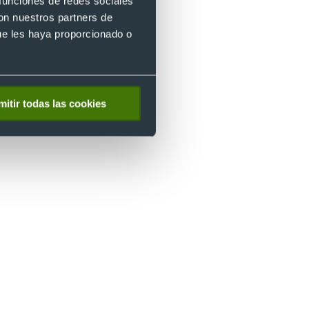
 funciones de redes sociales
con nuestros partners de
eso
ue les haya proporcionado o
,
mitir todas las cookies
ar