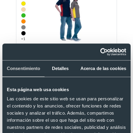
+1
Unisex
Polo manga corta pique algodón/poliéster
Thunder Valento 210
Ref. V505
Consentimiento
Detalles
Acerca de las cookies
Recíbelo
Esta página web usa cookies
Desde 5,50 €
Las cookies de este sitio web se usan para personalizar
el contenido y los anuncios, ofrecer funciones de redes
sociales y analizar el tráfico. Además, compartimos
información sobre el uso que haga del sitio web con
nuestros partners de redes sociales, publicidad y análisis