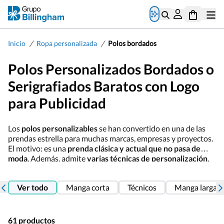
/
/
Inicio
Ropa personalizada
Polos bordados
Polos Personalizados Bordados o
Serigrafiados Baratos con Logo
para Publicidad
Los
polos personalizables
se han convertido en una de las
prendas estrella para muchas marcas, empresas y proyectos.
El motivo: es una
prenda clásica y actual que no pasa de
moda
. Además, admite
varias técnicas de personalización
,
por lo que puedes apostar por serigrafía o elegir polos
bordados personalizados, una opción mucho más duradera y
Ver todo
Manga corta
Técnicos
Manga larga
elegante. Dentro de nuestro catálogo contamos con
distintos modelos
de polos personalizados: de piqué, de
punto liso o con bolsillo, entre otros, y
para todo tipo de
públicos
. En Grupo Billingham encontrarás modelos de polos
61 productos