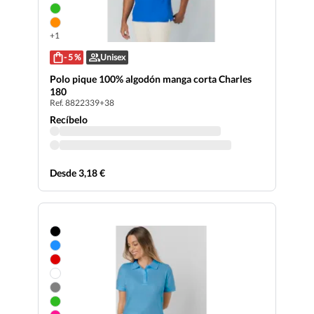
+1
- 5 %
Unisex
Polo pique 100% algodón manga corta Charles
180
Ref. 8822339+38
Recíbelo
Desde 3,18 €