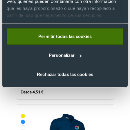
web, quienes pueden combinarla con otra información
que les haya proporcionado o que hayan recopilado a
partir del uso que haya hecho de sus servicios.
+1
Permitir todas las cookies
- 20 %
Unisex
Polo pique con bolsillo, 100% algodon Hawk
Personalizar
Valento 220
Ref. V7327
Recíbelo
Rechazar todas las cookies
Desde 4,51 €