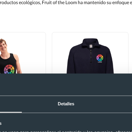
productos ecológicos, Fruit of the Loom ha mantenido su enfoque 
Detalles
 tirantes
Sudadera media cremallera
da de hombre value
Fruit Of The Loom 280
s
tic Fruit Of The