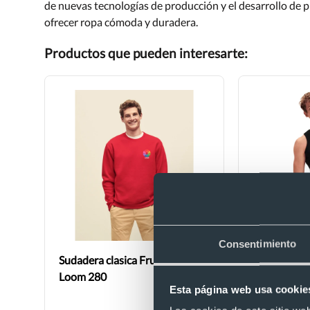
de nuevas tecnologías de producción y el desarrollo de 
ofrecer ropa cómoda y duradera.
Productos que pueden interesarte:
Consentimiento
Sudadera clasica Fruit Of The
Camiseta de
Loom 280
personaliza
Esta página web usa cookie
weight athle
Loom 165