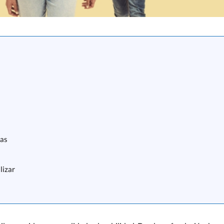
das
lizar