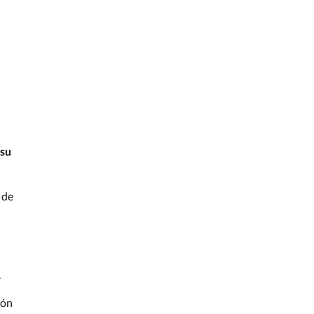
 su
 de
.
ión