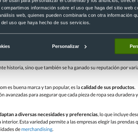
b se usan para personalizar el contenido y los anuncios, ofrecer
Desde 14,73 €
s, compartimos información sobre el uso que haga del sitio web 
€
 análisis web, quienes pueden combinarla con otra información q
r del uso que haya hecho de sus servicios.
r producto
Ver producto
okies
Personalizar
Per
 marca?
te historia, sino que también se ha ganado su reputación por vari
Loom es buena marca y tan popular, es la
calidad de sus productos
.
ación avanzadas para asegurar que cada pieza de ropa sea duradera y
daptan a diversas necesidades y preferencias
, lo que incluye des
interior. Esta variedad permite a las empresas elegir las prendas 
sidades de
merchandising
.