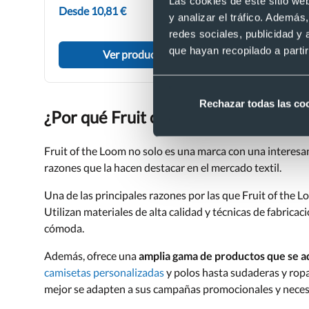
Las cookies de este sitio we
Desde 10,81 €
y analizar el tráfico. Ademá
Desde 2,06 
redes sociales, publicidad y
que hayan recopilado a parti
Ver producto
Ve
Rechazar todas las co
¿Por qué Fruit of the Loom es buena
Fruit of the Loom no solo es una marca con una interesan
razones que la hacen destacar en el mercado textil.
Una de las principales razones por las que Fruit of the 
Utilizan materiales de alta calidad y técnicas de fabric
cómoda.
Además, ofrece una
amplia gama de productos que se a
camisetas personalizadas
y polos hasta sudaderas y ropa 
mejor se adapten a sus campañas promocionales y nece