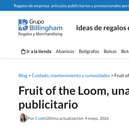
Regalos de empresa: artículos publicitarios y promocionales per
Ideas de regalos
Ir a la tienda
Abanicos
Bolígrafos
Bolsas
Bot
Blog
>
Cuidado, mantenimiento y curiosidades
>
Fruit o
Fruit of the Loom, una
publicitario
Por
Codés
Última actualización: 4 mayo, 2026