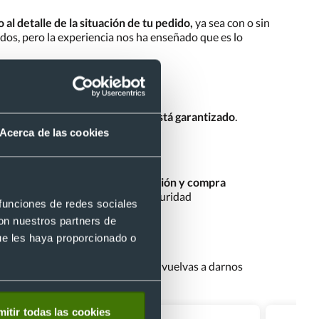
al detalle de la situación de tu pedido,
ya sea con o sin
ados, pero la experiencia nos ha enseñado que es lo
y
con nuestro servicio Expréss está garantizado
.
Acerca de las cookies
son encriptados para una navegación y compra
reforzar si cabe aun más esta seguridad
 funciones de redes sociales
con nuestros partners de
ue les haya proporcionado o
aremos todo lo posible para que vuelvas a darnos
itir todas las cookies