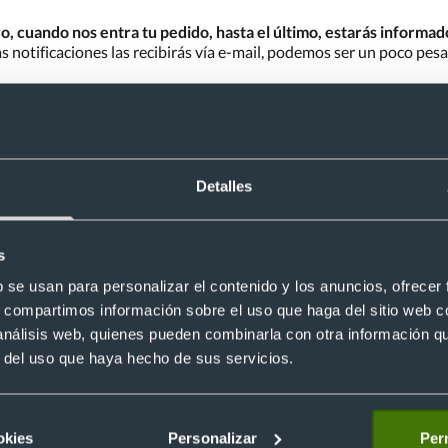
, cuando nos entra tu pedido, hasta el último, estarás informado 
as notificaciones las recibirás vía e-mail, podemos ser un poco pes
s más rápido?
ocas empresas serán tan rápidas, dinos en qué fecha lo necesitas 
Detalles
% segura
s
a bajo el protocolo de seguridad SSL, por lo que
todos los datos 
 además trabajamos con plataformas de pago como caixabank para 
b se usan para personalizar el contenido y los anuncios, ofrecer
s, compartimos información sobre el uso que haga del sitio web 
 análisis web, quienes pueden combinarla con otra información q
r del uso que haya hecho de sus servicios.
personalizados o
productos de merchandising
te prometemos que h
 aquí
.
okies
Personalizar
Perm