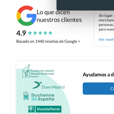
Xevi Sa
Lo que dicen
Sin lugar
nuestros clientes
merchandi
personas.
para nues
4.9
Grupo Bil
Ver rese
Basado en 1440 reseñas de Google >
Ayudamos a d
C