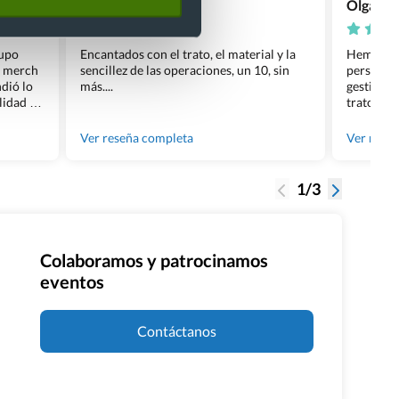
David Morell
Olga Na
rupo
Encantados con el trato, el material y la
Hemos rea
l merch
sencillez de las operaciones, un 10, sin
personali
dió lo
más....
gestión ha
lidad de
trato per
os.
quedara p
gente tan
Ver reseña completa
Ver rese
1/3
Colaboramos y patrocinamos
eventos
Contáctanos