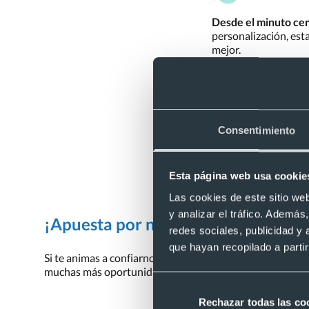
Desde el minuto cero
personalización, est
mejor.
¿Lo necesita
¡Ponnos a prueba!
P
Consentimiento
Compra 100
Esta página web usa cookie
Toda nuestra web est
totalmente segura
,
Las cookies de este sitio we
y analizar el tráfico. Ademá
¡Apuesta por nosotros!
redes sociales, publicidad y
que hayan recopilado a parti
Si te animas a confiarnos tu próximo pedido de regalos 
muchas más oportunidades.
Descubre cómo trabajamos
Rechazar todas las co