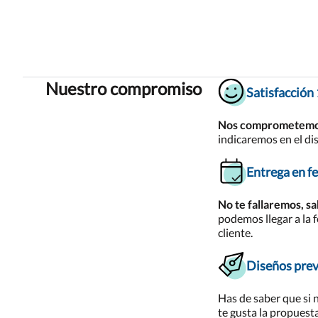
Nuestro compromiso
Satisfacción
Nos comprometemos a
indicaremos en el di
Entrega en f
No te fallaremos, s
podemos llegar a la f
cliente.
Diseños prev
Has de saber que si
te gusta la propuest