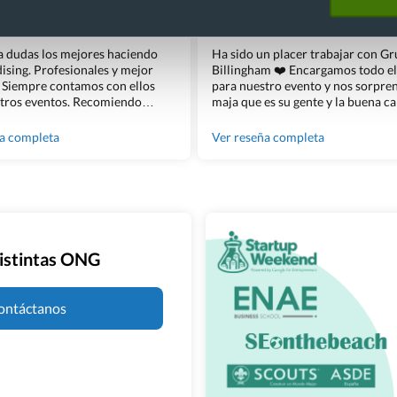
ñé
Bosco Soler
 a dudas los mejores haciendo
Ha sido un placer trabajar con G
sing. Profesionales y mejor
Billingham ❤️ Encargamos todo e
 Siempre contamos con ellos
para nuestro evento y nos sorpren
tros eventos. Recomiendo
maja que es su gente y la buena ca
lingham sin dudar!
los productos cuando los recibim
100% recomendado!!
ña completa
Ver reseña completa
istintas ONG
ontáctanos