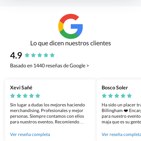
Lo que dicen nuestros clientes
4.9
Basado en 1440 reseñas de Google >
Xevi Sañé
Bosco Soler
Sin lugar a dudas los mejores haciendo
Ha sido un placer t
merchandising. Profesionales y mejor
Billingham ❤️ Enca
personas. Siempre contamos con ellos
para nuestro evento
para nuestros eventos. Recomiendo
maja que es su gente
Grupo Billingham sin dudar!
los productos cuand
100% recomendado
Ver reseña completa
Ver reseña complet