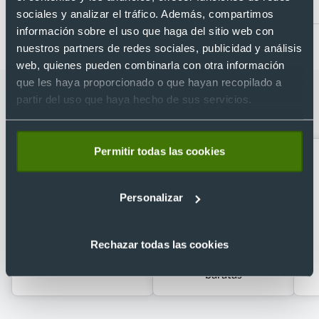
Desde 3,85 €
Desde 5,37 €
sociales y analizar el tráfico. Además, compartimos
información sobre el uso que haga del sitio web con
nuestros partners de redes sociales, publicidad y análisis
web, quienes pueden combinarla con otra información
que les haya proporcionado o que hayan recopilado a
Categorías relacionadas con Polo
partir del uso que haya hecho de sus servicios.
pique manga larga star Sols 170
Permitir todas las cookies
Personalizar
Rechazar todas las cookies
Camisetas manga larga
Camisetas impresas
baratas