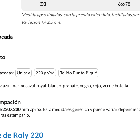
3Xl
66x78
Medida aproximadas, con la prenda extendida, facilitadas por 
Variacion +/- 2,5 cm.
acada
cto
tacadas:
Unisex
220 gr/m²
Tejido Punto Piqué
s:
azul marino, azul royal, blanco, granate, negro, rojo, verde botella
ampación
 de 220X200 mm
aprox. Esta medida es genérica y puede variar dependiendo
ras estamparlo.
e de Roly 220