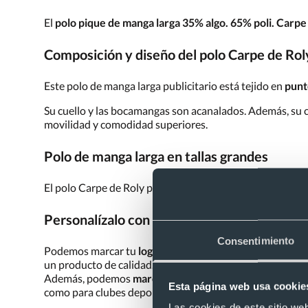
El
polo pique de manga larga 35% algo. 65% poli. Carpe
Composición y diseño del polo Carpe de Rol
Este polo de manga larga publicitario está tejido en
punt
Su cuello y las bocamangas son acanalados. Además, su cu
movilidad y comodidad superiores.
Polo de manga larga en tallas grandes
El polo Carpe de Roly personalizado está disponible en t
Personalízalo con tu logotipo
Consentimiento
Podemos marcar tu
logo personalizado
en tu polo Carpe
un producto de calidad. Puedes estampar tu logo en este
Además, podemos
marcar tu logo a todo color
. Si lo q
Esta página web usa cookie
como para clubes deportivos.
Las cookies de este sitio we