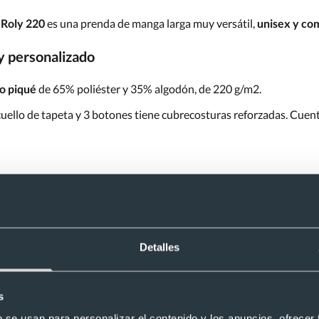
 Roly 220
es una prenda de manga larga muy versátil,
unisex y co
y personalizado
o piqué
de 65% poliéster y 35% algodón, de 220 g/m2.
ello de tapeta y 3 botones tiene cubrecosturas reforzadas. Cuenta
allas grandes que van,
desde la S hasta la 3XL
.
Detalles
 Roly para que tengas una prenda ideal para trabajadores, deporti
 polo Carpe de Roly, tanto en
pecho como espalda
, por lo que po
ue buscas es un resultado duradero y de calidad, podemos
bordar tu
s
b se usan para personalizar el contenido y los anuncios, ofrecer