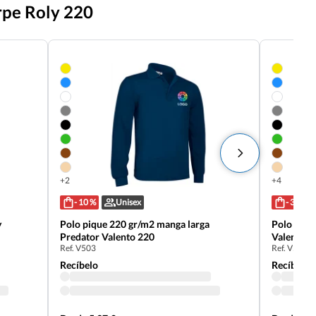
rpe Roly 220
+2
+4
- 10 %
Unisex
- 35 %
y
Polo pique 220 gr/m2 manga larga
Polo piqu
Predator Valento 220
Valento 2
Ref. V503
Ref. V502
Recíbelo
Recíbelo