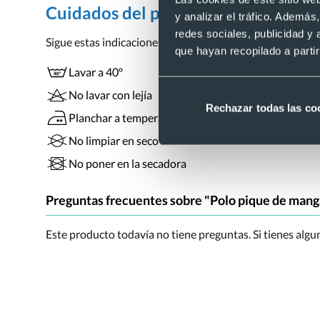
Cuidados del polo de piqué de mang
y analizar el tráfico. Ademá
redes sociales, publicidad y
Sigue estas indicaciones de lavado y secado para mante
que hayan recopilado a parti
Lavar a 40º
No lavar con lejía
Rechazar todas las co
Planchar a temperatura media
No limpiar en seco
No poner en la secadora
Preguntas frecuentes sobre "Polo pique de manga
Este producto todavía no tiene preguntas. Si tienes alg