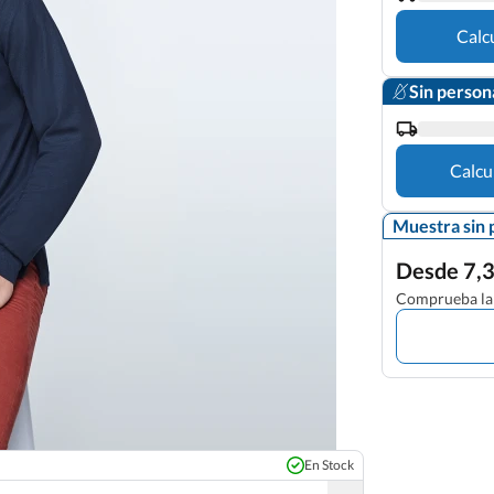
Calc
Sin person
Calcu
Muestra sin 
Desde 7,3
Comprueba la 
En Stock