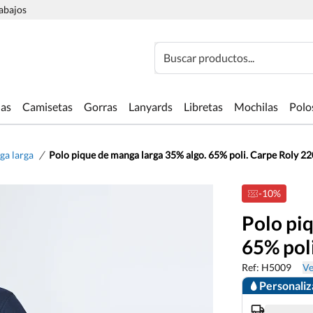
rabajos
Buscar productos...
las
Camisetas
Gorras
Lanyards
Libretas
Mochilas
Polo
/
ga larga
Polo pique de manga larga 35% algo. 65% poli. Carpe Roly 22
-10%
Polo pi
65% pol
Ref: H5009
Ve
Personali