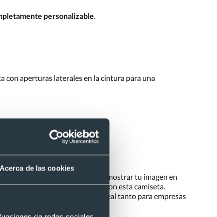
mpletamente personalizable
.
 con aperturas laterales en la cintura para una
Acerca de las cookies
stas o para uso diario con la que mostrar tu imagen en
drás lucir diseños sorprendentes con esta camiseta.
 logotipo
o escudo, una opción ideal tanto para empresas
 funciones de redes sociales