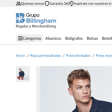
Quienes somos
Garantía 360
Inspírate con nuestros t
Categorías
Abanicos
Bolígrafos
Bolsas
Botel
/
/
/
Inicio
Ropa personalizada
Polos bordados
Polos man