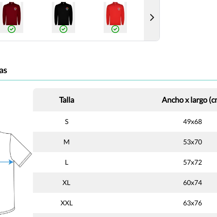
as
Talla
Ancho x largo (c
S
49x68
M
53x70
L
57x72
XL
60x74
XXL
63x76