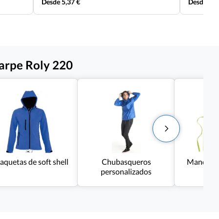
Desde 5,37 €
Desde 3,8
Carpe Roly 220
aquetas de soft shell
Chubasqueros
Mandil p
personalizados