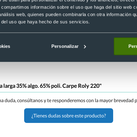
a larga Carpe de Roly para personalizar
s, compartimos información sobre el uso que haga del sitio web 
 análisis web, quienes pueden combinarla con otra información q
ner tus polos de piqué de manga larga Carpe de Roly personalizad
r del uso que haya hecho de sus servicios.
okies
Personalizar
Perm
 larga 35% algo. 65% poli. Carpe Roly 220"
una duda, consúltanos y te responderemos con la mayor brevedad p
¿Tienes dudas sobre este producto?