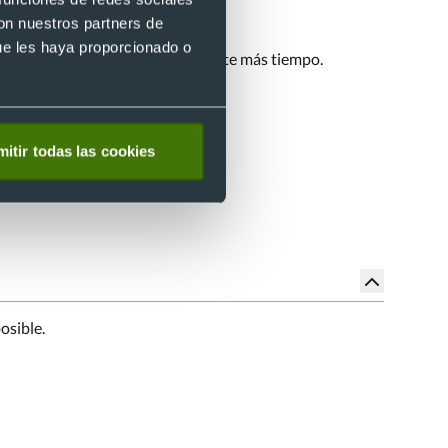
con nuestros partners de
ue les haya proporcionado o
os en perfectas condiciones durante más tiempo.
itir todas las cookies
osible.