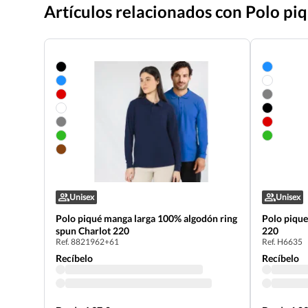
Artículos relacionados con Polo pi
Unisex
Unisex
Polo piqué manga larga 100% algodón ring
Polo pique manga l
spun Charlot 220
220
Ref. 8821962+61
Ref. H6635
Recíbelo
Recíbelo