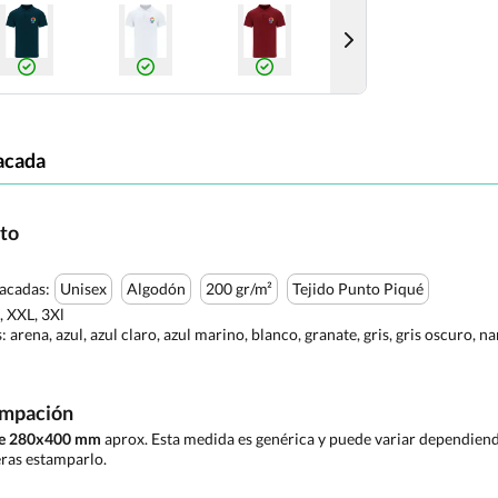
acada
cto
tacadas:
Unisex
Algodón
200 gr/m²
Tejido Punto Piqué
L, XXL, 3Xl
s:
arena, azul, azul claro, azul marino, blanco, granate, gris, gris oscuro, na
ampación
 de 280x400 mm
aprox. Esta medida es genérica y puede variar dependiendo
ras estamparlo.