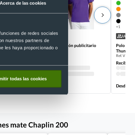
Acerca de las cookies
+2
+1
 funciones de redes sociales
Unisex
Unisex
con nuestros partners de
Polo pique 100% algodón publicitario
Polo mang
ue les haya proporcionado o
spring ii Sols 210
Thunder V
Ref. S11362
Ref. V505
Recíbelo
Recíbelo
itir todas las cookies
Desde 4,70 €
Desde 5,5
nes mate Chaplin 200