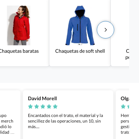
Chaquetas baratas
Chaquetas de soft shell
Chuba
perso
David Morell
Olga Na
rupo
Encantados con el trato, el material y la
Hemos rea
l merch
sencillez de las operaciones, un 10, sin
personali
dió lo
más....
gestión ha
lidad de
trato per
os.
quedara p