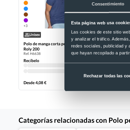
Consentimiento
Esta página web usa cookie
+3
+4
Las cookies de este sitio we
Unisex
- 35 %
y analizar el tráfico. Ademá
Polo de manga corta personalizado Star
Polo pique
redes sociales, publicidad y
Roly 200
Valento 2
que hayan recopilado a parti
Ref. H6638
Ref. V502
Recíbelo
Recíbelo
Rechazar todas las co
Desde 4,08 €
Desde 3,87
Categorías relacionadas con Polo 