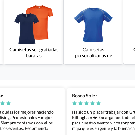
Camisetas serigrafiadas
Camisetas
baratas
personalizadas de
deporte
ñé
Bosco Soler
 a dudas los mejores haciendo
Ha sido un placer trabajar con G
sing. Profesionales y mejor
Billingham ❤️ Encargamos todo e
 Siempre contamos con ellos
para nuestro evento y nos sorpren
tros eventos. Recomiendo
maja que es su gente y la buena ca
lingham sin dudar!
los productos cuando los recibim