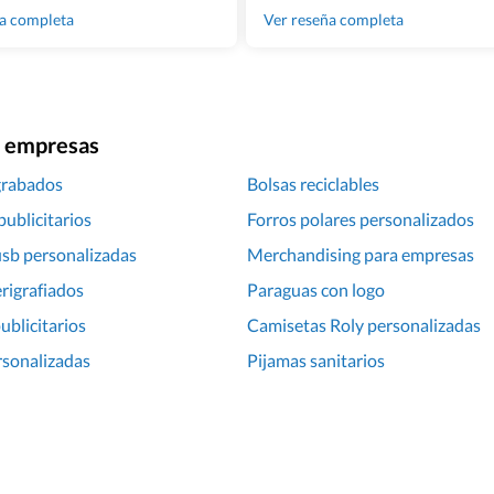
100% recomendado!!
ña completa
Ver reseña completa
ra empresas
grabados
Bolsas reciclables
publicitarios
Forros polares personalizados
sb personalizadas
Merchandising para empresas
rigrafiados
Paraguas con logo
blicitarios
Camisetas Roly personalizadas
rsonalizadas
Pijamas sanitarios