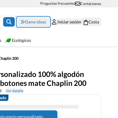
Preguntas frecuentes
Contáctanos
Dame ideas
Iniciar sesión
Cesta
s
Ecológicos
Chaplin 200
rsonalizado 100% algodón
3 botones mate Chaplin 200
8
Ver detalle
zado
ula precio personalizado