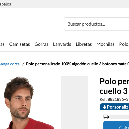
rabajos
Buscar productos...
las
Camisetas
Gorras
Lanyards
Libretas
Mochilas
Polo
/
manga corta
Polo personalizado 100% algodón cuello 3 botones mate 
Polo pe
cuello 
Ref: 8821836+3
Personali
Calc