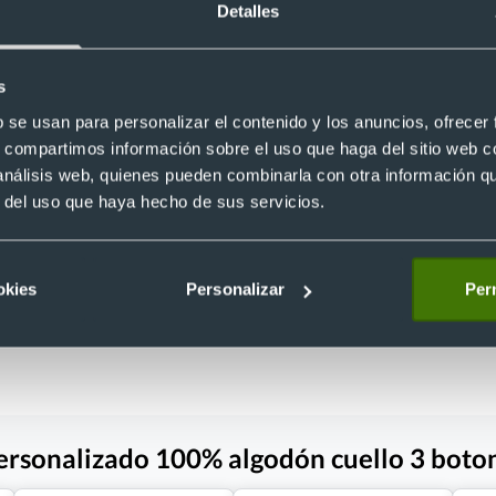
Detalles
s
b se usan para personalizar el contenido y los anuncios, ofrecer
Unisex
Unisex
s, compartimos información sobre el uso que haga del sitio web 
 220 gr/m2 manga corta patrol
Polo unisex algodón ring spun
 análisis web, quienes pueden combinarla con otra información q
20
personalizado MPS180 Keya 180
r del uso que haya hecho de sus servicios.
Ref. 885863+62
Recíbelo
okies
Personalizar
Perm
 €
Desde 2,21 €
personalizado 100% algodón cuello 3 boto