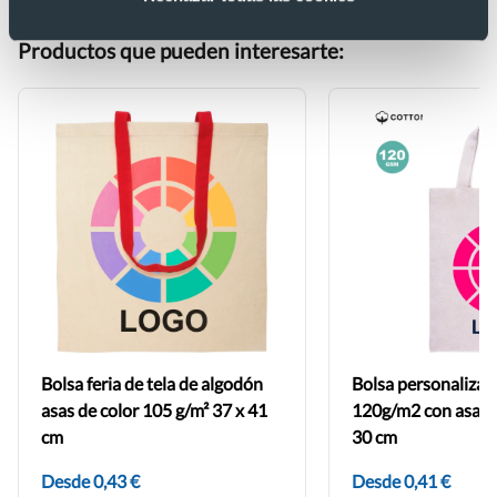
en uno o varios colores. ¿Quieres saber cómo? ¡
Contáctanos
!
Productos que pueden interesarte:
Bolsa feria de tela de algodón
Bolsa personalizad
asas de color 105 g/m² 37 x 41
120g/m2 con asas c
cm
30 cm
Desde 0,43 €
Desde 0,41 €