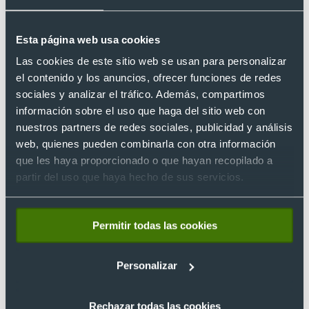
Las bolsas de tela pueden perder su forma con el paso del
tiempo y los lavados. Una forma para evitarlo
es colgar tu
Esta página web usa cookies
bolsa de tela personalizada dándole la forma correcta a la
Las cookies de este sitio web se usan para personalizar
hora de tenderla
. Además también te recomendamos que la
el contenido y los anuncios, ofrecer funciones de redes
hora de guardarla, pongas un cartón o papel rígido en su
sociales y analizar el tráfico. Además, compartimos
interior para que no se deforme.
información sobre el uso que haga del sitio web con
nuestros partners de redes sociales, publicidad y análisis
Evitar los químicos
web, quienes pueden combinarla con otra información
que les haya proporcionado o que hayan recopilado a
Otro punto que debes tener en cuenta al saber cómo lavar
partir del uso que haya hecho de sus servicios.
una tote bag es que hay que evitar los productos químicos
para limpiarlas, especialmente químicos como disolventes,
ácidos y similares.
Permitir todas las cookies
En nuestro catálogo encontrarás bolsas de tela baratas
ideales como
regalo de merchandising
, en multitud de
Personalizar
formatos, tamaños y colores. Todas nuestros totebags
personalizados se pueden personalizar con tu logo o marca
Rechazar todas las cookies