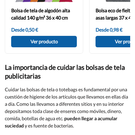
Bolsa de tela de algodón alta
Bolsa eco de fieltr
calidad 140 g/m² 36 x 40 cm
asas largas 37 x 41
Desde 0,50 €
Desde 0,98 €
Ver producto
Ver prod
La importancia de cuidar las bolsas de tela
publicitarias
Cuidar las bolsas de tela o totebags es fundamental por una
cuestión de higiene de los artículos que llevamos en ellas día
a día. Como las llevamos a diferentes sitios y en su interior
depositamos toda clase de enseres como móviles, dinero,
comida, botellas de agua etc.
pueden llegar a acumular
suciedad
y es fuente de bacterias.