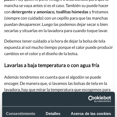
mancha se vaya antes si es el caso. También su puede hacer
con
detergente y amoníaco, toallitas húmedas
y frotamos
(siempre con cuidado) con un cepillo para que las manchas
puedan desaparecer. Luego las podemos dejar secar o bien
secarlas y situarlas en la lavadora para cuando toque lavar.
Debemos tener cuidado a la hora de dejar la bolsa de tela
expuesta al sol mucho tiempo porque el calor puede producir
cambios en el color y el diseño de la bolsa.
Lavarlas a baja temperatura o con agua fría
Además tendremos en cuenta que el algodón se puede
encoger. De manera que, si lavamos las bolsas de tela en la
lavadora, hay que mirar la temperatura que escogemos para
no dañar el tejido. Lo ideal es que no supere entonces los 60º
cuando la limpieza es de esta manera.
Secarlas correctamente
Consentimiento
Detalles
Acerca de las cookies