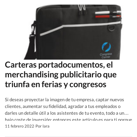
Carteras portadocumentos, el
merchandising publicitario que
triunfa en ferias y congresos
Si deseas proyectar la imagen de tu empresa, captar nuevos
clientes, aumentar su fidelidad, agradar a tus empleados o
darles un detalle útil a los asistentes de tu evento, todo a un
bajo coste de inversión; entonces este artículo es para ti porque
te contamos todo lo que debes saber sobre las carteras
11 febrero 2022
·
Por Iara
portadocumentos, el […]