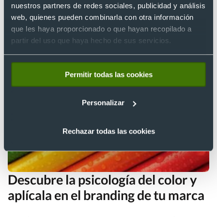
nuestros partners de redes sociales, publicidad y análisis
Las empresas buscan incluir a todo tipo de público, por ejemplo,
web, quienes pueden combinarla con otra información
a los más jóvenes, es decir, a aquellos que pertenecen a la
que les haya proporcionado o que hayan recopilado a
llamada generación Z. Para ello, es necesario conocer las
partir del uso que haya hecho de sus servicios.
preferencias de este grupo, pues solo así se les puede obsequiar
algo que les guste. Así que si estás planeando un evento para
29 marzo 2022
·
Por Iara
[…]
Permitir todas las cookies
Personalizar
Rechazar todas las cookies
Descubre la psicología del color y
aplícala en el branding de tu marca