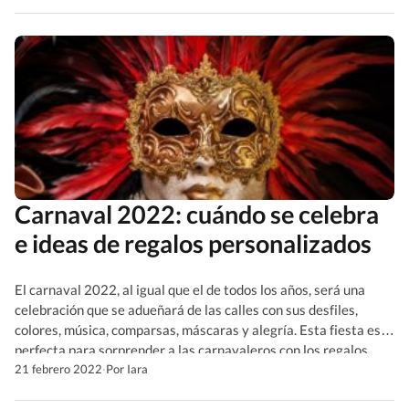
mucho más extensa que el de otras unidades de
almacenamiento, […]
Carnaval 2022: cuándo se celebra
e ideas de regalos personalizados
El carnaval 2022, al igual que el de todos los años, será una
celebración que se adueñará de las calles con sus desfiles,
colores, música, comparsas, máscaras y alegría. Esta fiesta es
perfecta para sorprender a las carnavaleros con los regalos
promocionales que te recomendamos en este artículo. Pero
21 febrero 2022
·
Por Iara
antes de saber cuáles son, conozcamos […]