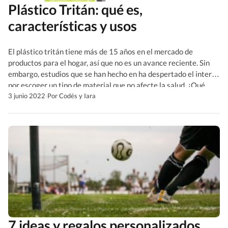
Plástico Tritán: qué es,
características y usos
El plástico tritán tiene más de 15 años en el mercado de
productos para el hogar, así que no es un avance reciente. Sin
embargo, estudios que se han hecho en ha despertado el interés
por escoger un tipo de material que no afecte la salud. ¿Qué
resultados han arrojado esos estudios? ¿Qué dicen acerca […]
3 junio 2022
·
Por Codés y Iara
7 ideas y regalos personalizados