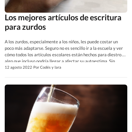
Los mejores artículos de escritura
para zurdos
A los zurdos, especialmente a los niños, les puede costar un
poco más adaptarse. Seguro no es sencillo ir a la escuela y ver
cómo todos los artículos escolares están hechos para diestros,
algo que incluso podría llegar a afectar su autoestima. Sin
embargo, actualmente se han comenzado a diseñar artículos de
12 agosto 2022
·
Por Codés y Iara
escritura para zurdos. […]