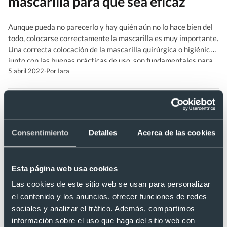
mascarilla para que sea eficaz
Aunque pueda no parecerlo y hay quién aún no lo hace bien del
todo, colocarse correctamente la mascarilla es muy importante.
Una correcta colocación de la mascarilla quirúrgica o higiénica,
junto con las buenas prácticas de uso, son fundamentales para
que esta nos proteja bien. Y tú ¿te pones bien la mascarilla?
5 abril 2022
·
Por Iara
Compruébalo a continuación.
Consentimiento
Detalles
Acerca de las cookies
Esta página web usa cookies
Las cookies de este sitio web se usan para personalizar
Regalos publicitarios para
el contenido y los anuncios, ofrecer funciones de redes
sociales y analizar el tráfico. Además, compartimos
sorprender a la Generación Z
información sobre el uso que haga del sitio web con