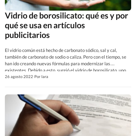
Vidrio de borosilicato: qué es y por
qué se usa en artículos
publicitarios
El vidrio común está hecho de carbonato sódico, sal y cal,
también de carbonato de sodio o caliza. Pero con el tiempo, se
han ido creando nuevas fórmulas para modernizar las
existentes. Debido a esto, surgió el vidrio de borosilicato, uno
de los mejores que existe actualmente y que es usado
26 agosto 2022
·
Por Iara
muchísimo en artículos publicitarios, […]