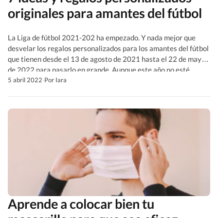
originales para amantes del fútbol
La Liga de fútbol 2021-202 ha empezado. Y nada mejor que
desvelar los regalos personalizados para los amantes del fútbol
que tienen desde el 13 de agosto de 2021 hasta el 22 de mayo
de 2022 para pasarlo en grande. Aunque este año no esté
Messi en la liga española, esperamos muchos triunfos y regalos
5 abril 2022
·
Por Iara
[…]
Aprende a colocar bien tu