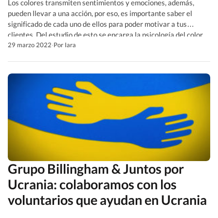
Los colores transmiten sentimientos y emociones, además,
pueden llevar a una acción, por eso, es importante saber el
significado de cada uno de ellos para poder motivar a tus
clientes. Del estudio de esto se encarga la psicología del color,
un campo de estudio que debes tener presente al crear tu
29 marzo 2022
·
Por Iara
identidad visual, campañas de […]
Grupo Billingham & Juntos por
Ucrania: colaboramos con los
voluntarios que ayudan en Ucrania