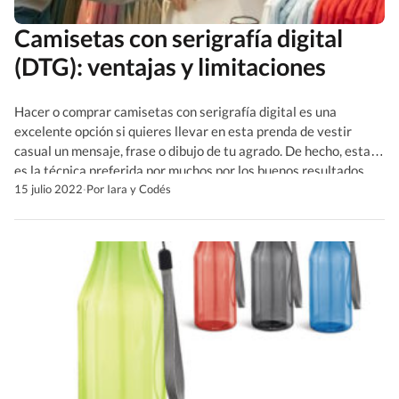
Camisetas con serigrafía digital
(DTG): ventajas y limitaciones
Hacer o comprar camisetas con serigrafía digital es una
excelente opción si quieres llevar en esta prenda de vestir
casual un mensaje, frase o dibujo de tu agrado. De hecho, esta
es la técnica preferida por muchos por los buenos resultados
que se obtienen con ella y porque la pieza durará mucho tiempo.
15 julio 2022
·
Por Iara y Codés
Pero ¿qué […]