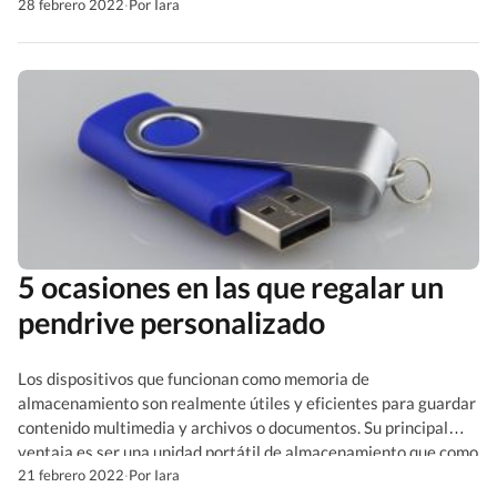
Cataluña. Pero, ¿de qué es Sant Jordi?, ¿cuál es […]
28 febrero 2022
·
Por Iara
5 ocasiones en las que regalar un
pendrive personalizado
Los dispositivos que funcionan como memoria de
almacenamiento son realmente útiles y eficientes para guardar
contenido multimedia y archivos o documentos. Su principal
ventaja es ser una unidad portátil de almacenamiento que como
es pequeña, es más fácil de transportar. Además, su vida útil es
21 febrero 2022
·
Por Iara