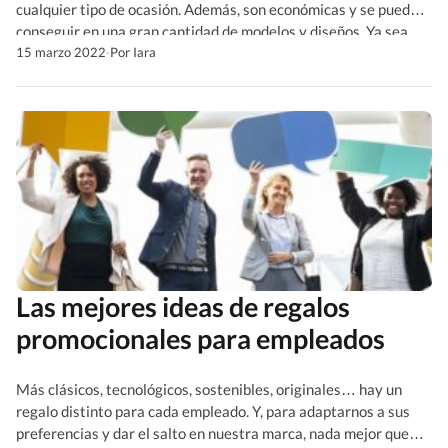
cualquier tipo de ocasión. Además, son económicas y se pueden
conseguir en una gran cantidad de modelos y diseños. Ya sea
que quieras comprar una para uso propio o desees regalarla, en
15 marzo 2022
·
Por Iara
este post te contaremos un poco sobre […]
Las mejores ideas de regalos
promocionales para empleados
Más clásicos, tecnológicos, sostenibles, originales… hay un
regalo distinto para cada empleado. Y, para adaptarnos a sus
preferencias y dar el salto en nuestra marca, nada mejor que