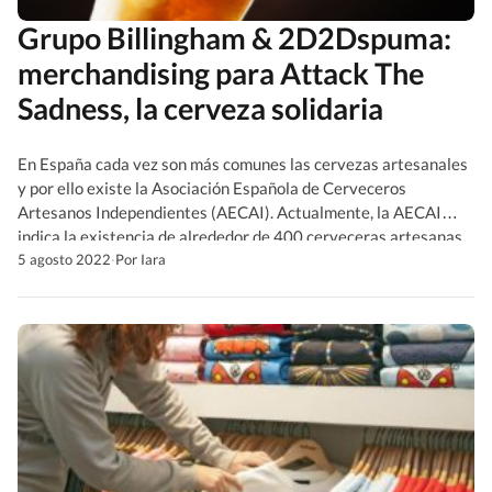
Grupo Billingham & 2D2Dspuma:
merchandising para Attack The
Sadness, la cerveza solidaria
En España cada vez son más comunes las cervezas artesanales
y por ello existe la Asociación Española de Cerveceros
Artesanos Independientes (AECAI). Actualmente, la AECAI
indica la existencia de alrededor de 400 cerveceras artesanas.
En esta oportunidad, vamos a hablarte de 2D2Dspuma, una
5 agosto 2022
·
Por Iara
cervecería, bar y tienda, especializada en cervezas artesanas y
distribuidora a nivel […]