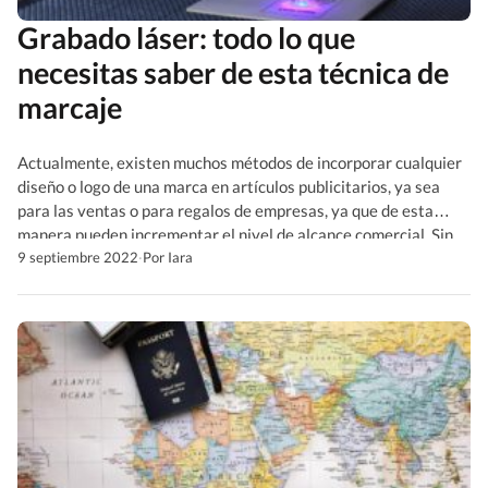
Grabado láser: todo lo que
necesitas saber de esta técnica de
marcaje
Actualmente, existen muchos métodos de incorporar cualquier
diseño o logo de una marca en artículos publicitarios, ya sea
para las ventas o para regalos de empresas, ya que de esta
manera pueden incrementar el nivel de alcance comercial. Sin
embargo, hay un método en específico que sobresale de los
9 septiembre 2022
·
Por Iara
demás, y este es el grabado […]