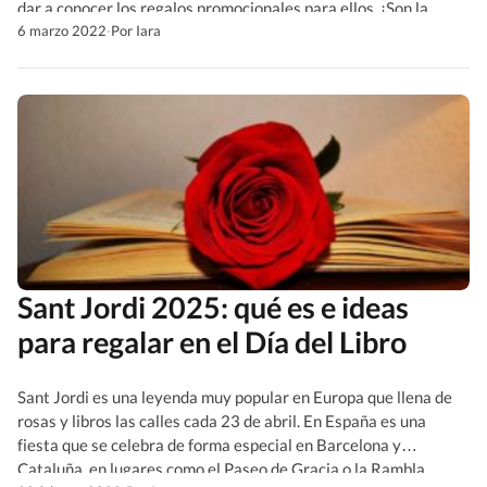
dar a conocer los regalos promocionales para ellos. ¡Son la
mejor imagen de nuestra empresa!
6 marzo 2022
·
Por Iara
Sant Jordi 2025: qué es e ideas
para regalar en el Día del Libro
Sant Jordi es una leyenda muy popular en Europa que llena de
rosas y libros las calles cada 23 de abril. En España es una
fiesta que se celebra de forma especial en Barcelona y
Cataluña, en lugares como el Paseo de Gracia o la Rambla