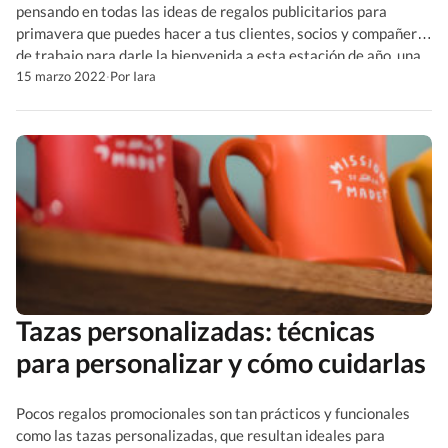
pensando en todas las ideas de regalos publicitarios para
primavera que puedes hacer a tus clientes, socios y compañeros
de trabajo para darle la bienvenida a esta estación de año, una
de las predilectas de la mayoría de las personas. Algo que es
15 marzo 2022
·
Por Iara
fácil […]
Tazas personalizadas: técnicas
para personalizar y cómo cuidarlas
Pocos regalos promocionales son tan prácticos y funcionales
como las tazas personalizadas, que resultan ideales para