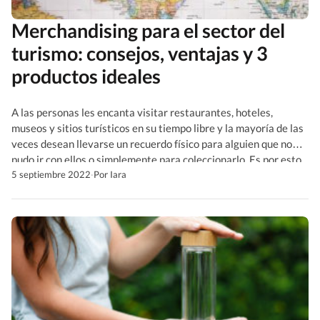
Merchandising para el sector del
turismo: consejos, ventajas y 3
productos ideales
A las personas les encanta visitar restaurantes, hoteles,
museos y sitios turísticos en su tiempo libre y la mayoría de las
veces desean llevarse un recuerdo físico para alguien que no
pudo ir con ellos o simplemente para coleccionarlo. Es por esto
que actualmente el merchandising se ha convertido en un factor
5 septiembre 2022
·
Por Iara
importante y primordial […]