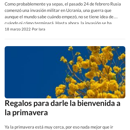
Como probablemente ya sepas, el pasado 24 de febrero Rusia
comenzó una invasión militar en Ucrania, una guerra que
aunque el mundo sabe cuándo empezó, no se tiene idea de
cuándo ni cómo terminará. Hasta ahora, la invasión se ha
cobrado la vida de militares y civiles a lo largo de todo el país,
18 marzo 2022
·
Por Iara
ha […]
Regalos para darle la bienvenida a
la primavera
Ya la primavera está muy cerca, por eso nada mejor que ir