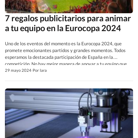
7 regalos publicitarios para animar
a tu equipo en la Eurocopa 2024
Uno de los eventos del momento es la Eurocopa 2024, que
promete emocionantes partidos y grandes momentos. Todos
esperamos la destacada participación de España en la
competición. No hay mejor manera de apoyar a tu equipo que
con estos regalos publicitarios para la Eurocopa 2024. ¡Aquí
29 mayo 2024
·
Por Iara
tienes algunas ideas!