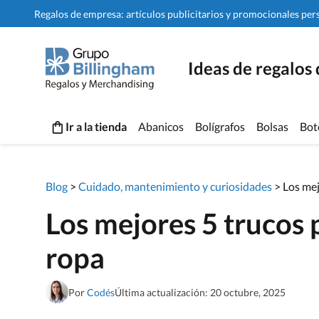
Regalos de empresa: artículos publicitarios y promocionales per
Ideas de regalos
Ir a la tienda
Abanicos
Bolígrafos
Bolsas
Bot
Blog
>
Cuidado, mantenimiento y curiosidades
>
Los mej
Los mejores 5 trucos 
ropa
Por
Codés
Última actualización: 20 octubre, 2025