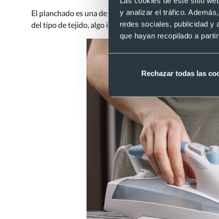
Las cookies de este sitio we
y analizar el tráfico. Ademá
El planchado es una de las razones principales por las cual
redes sociales, publicidad y
del tipo de tejido, algo importante si quieres hacer un
re
que hayan recopilado a parti
Rechazar todas las co