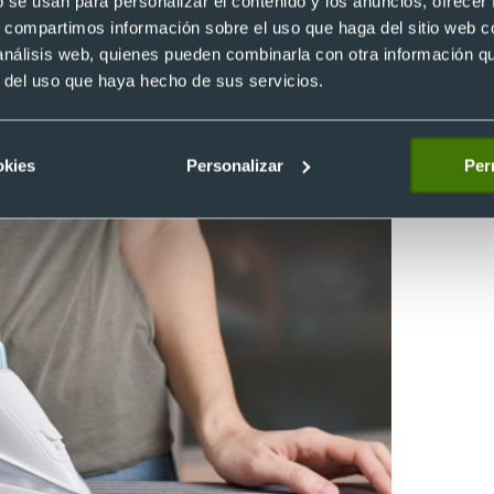
b se usan para personalizar el contenido y los anuncios, ofrecer
s, compartimos información sobre el uso que haga del sitio web 
es la ropa llega a sufrir daños, ya que la resistencia al calor depe
 análisis web, quienes pueden combinarla con otra información q
galo original de empresas
.
r del uso que haya hecho de sus servicios.
okies
Personalizar
Per