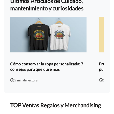
Últimos Artículos de Cuidado,
mantenimiento y curiosidades
Cómo conservar la ropa personalizada: 7
Fruit of
consejos para que dure más
publicit
5 min de lectura
5 min d
TOP Ventas Regalos y Merchandising