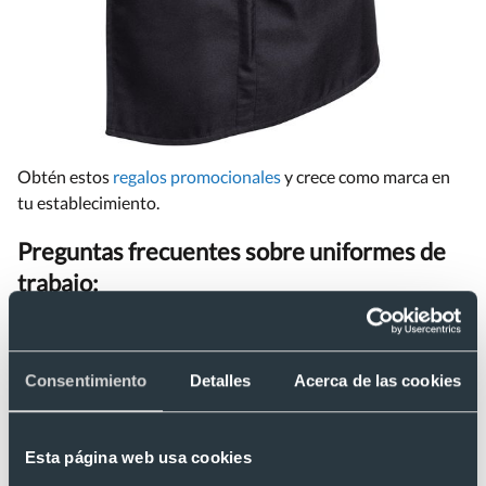
Obtén estos
regalos promocionales
y crece como marca en
tu establecimiento.
Preguntas frecuentes sobre uniformes de
trabajo:
¿Cuáles son las ventajas de llevar uniformes de
trabajo?
Consentimiento
Detalles
Acerca de las cookies
Además de ofrecer una imagen más profesional de los
trabajadores, los uniformes de trabajo son prácticos, puesto
Esta página web usa cookies
que ofrecen comodidad al trabajador. Asimismo, algunos de