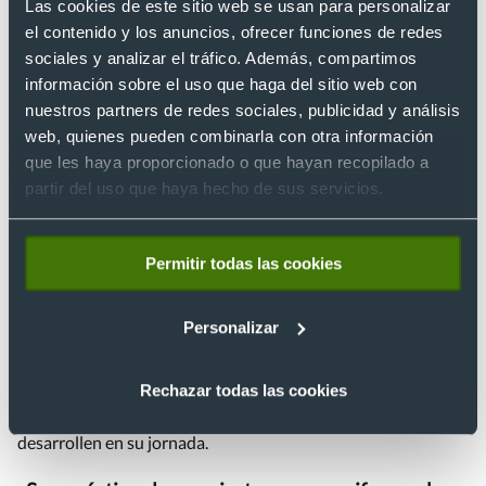
ellos, responden a cuestiones de seguridad laboral.
Las cookies de este sitio web se usan para personalizar
el contenido y los anuncios, ofrecer funciones de redes
¿Por qué es importante llevar uniforme en el
sociales y analizar el tráfico. Además, compartimos
trabajo?
información sobre el uso que haga del sitio web con
nuestros partners de redes sociales, publicidad y análisis
Llevar uniforme en el trabajo no solo implica que mejora la
web, quienes pueden combinarla con otra información
imagen de marca de los clientes, sino que mejora su
que les haya proporcionado o que hayan recopilado a
experiencia y, además, facilita que los trabajadores puedan
partir del uso que haya hecho de sus servicios.
llevar ropa cómoda a lo largo de su jornada laboral.
¿Qué tipos de uniformes y ropa de trabajo
Permitir todas las cookies
existen?
Personalizar
Las opciones son, prácticamente, infinitas. Sin embargo, a la
hora de escoger los uniformes y ropa de trabajo más
adecuada deberás analizar las necesidades de tus
Rechazar todas las cookies
trabajadores, lo que dependerá del sector y de la labor que
desarrollen en su jornada.