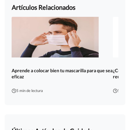
Artículos Relacionados
Aprende a colocar bien tu mascarilla para que sea
¿Cómo gu
eficaz
reutiliz
5 min de lectura
5 min d