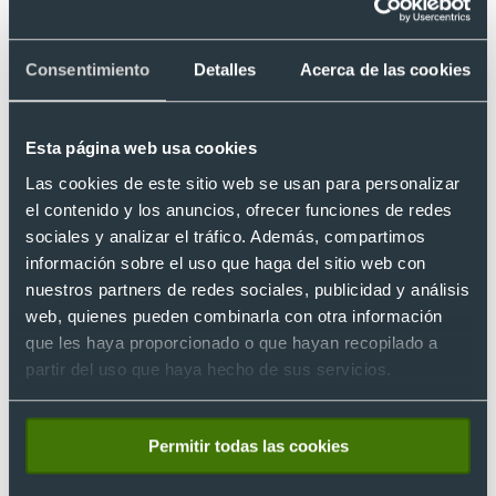
Consentimiento
Detalles
Acerca de las cookies
Artículo escrito por
Esta página web usa cookies
Las cookies de este sitio web se usan para personalizar
el contenido y los anuncios, ofrecer funciones de redes
sociales y analizar el tráfico. Además, compartimos
información sobre el uso que haga del sitio web con
Codés
nuestros partners de redes sociales, publicidad y análisis
web, quienes pueden combinarla con otra información
Mi nombre es Codés (lo sé, nombre peculiar donde los haya),
que les haya proporcionado o que hayan recopilado a
soy publicista de formación y copywriter de profesión.
partir del uso que haya hecho de sus servicios.
En esta etapa laboral he tenido la suerte de dar con Grupo
Billingham, una de las empresas de referencia en el sector de
Permitir todas las cookies
los regalos personalizados y artículos publicitarios. Aquí me
encargo de crear artículos relacionados con los regalos
publicitarios, personalizados y de merchandising con el