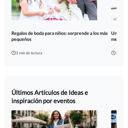
Regalos de boda para niños: sorprende a los más
Uniforme
pequeños
medida
3 min de lectura
3 min d
Últimos Artículos de Ideas e
inspiración por eventos