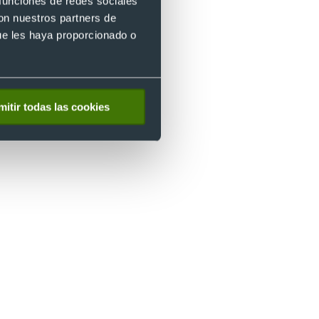
 funciones de redes sociales
con nuestros partners de
ue les haya proporcionado o
mitir todas las cookies