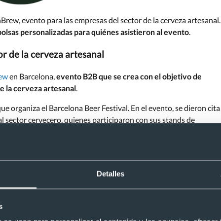
rew, evento para las empresas del sector de la cerveza artesanal.
olsas personalizadas para quiénes asistieron al evento
.
or de la cerveza artesanal
ew
en Barcelona,
evento B2B que se crea con el objetivo de
de la cerveza artesanal
.
 organiza el Barcelona Beer Festival. En el evento, se dieron cita
l sector cervecero, quienes participaron con sus stands de
as técnicas y de divulgación, además, hubo mucho networking.
edes prepararte para asistir.
Detalles
al más importante del país, diseñamos
bolsas de algodón con un
s
istente y duradero, sin dejar de lado que se trata de
regalos
n ser llevadas en los hombros sin problemas, para mayor comodidad