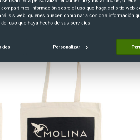
b se usan para personalizar el contenido y los anuncios, ofrecer
n esta característica, para que cargarlas no suponga para los
s, compartimos información sobre el uso que haga del sitio web 
 análisis web, quienes pueden combinarla con otra información q
r del uso que haya hecho de sus servicios.
okies
Personalizar
Per