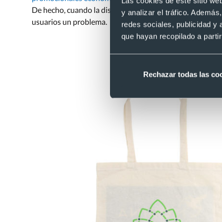
Las cookies de este sitio we
De hecho, cuando la diseñamos pensamos especialmente e
y analizar el tráfico. Ademá
usuarios un problema.
redes sociales, publicidad y
que hayan recopilado a parti
Rechazar todas las co