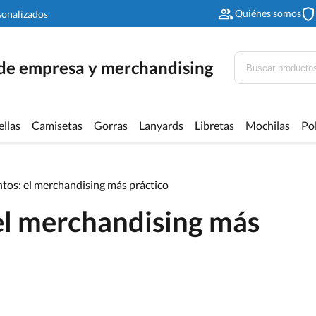
Quiénes somos
sonalizados
 de empresa y merchandising
ellas
Camisetas
Gorras
Lanyards
Libretas
Mochilas
Po
ntos: el merchandising más práctico
 el merchandising más