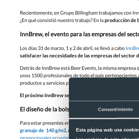
Recientemente, en Grupo Billingham trabajamos con InnB
¿En qué consistió nuestro trabajo? En la
producción de b
InnBrew, el evento para las empresas del sect
Los días 31 de marzo, 1 y 2 de abril, se llevó a cabo
InnBr
satisfacer las necesidades de las empresas del sector 
Detrás de InnBrew está Beer Events, la misma empresa que
unos 1500 profesionales de todo el país pertenecientes a
productos y servicios para las cerveceras, en las jornad
El próximo InnBrew se realizará en 2023 y desde ya pu
El diseño de la bolsa de tela
Consentimiento
Para estar presentes en el evento de la cerveza artesan
Esta página web usa cookie
gramaje de
140 g/m2
, que le convierte en un objeto res
promocionales económicos
. Al tener asas largas puede