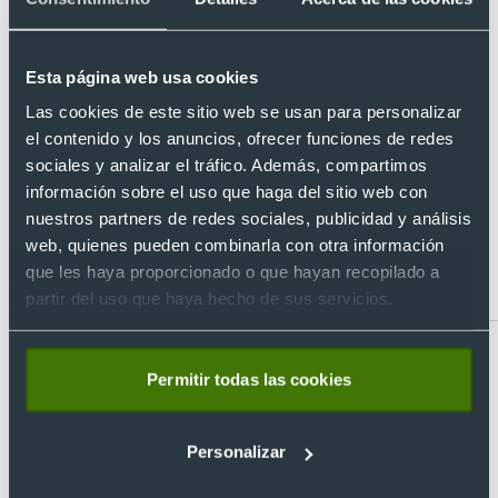
Este producto todavía no tiene preguntas. Si tienes alguna
duda, consúltanos y te responderemos con la mayor
brevedad posible.
Esta página web usa cookies
Las cookies de este sitio web se usan para personalizar
¿Tienes dudas sobre este producto?
el contenido y los anuncios, ofrecer funciones de redes
sociales y analizar el tráfico. Además, compartimos
información sobre el uso que haga del sitio web con
Artículos relacionados con Bolsa de
nuestros partners de redes sociales, publicidad y análisis
tela de algodón 140 g/m²
web, quienes pueden combinarla con otra información
personalizable 37 x 41 cm
que les haya proporcionado o que hayan recopilado a
partir del uso que haya hecho de sus servicios.
Permitir todas las cookies
Personalizar