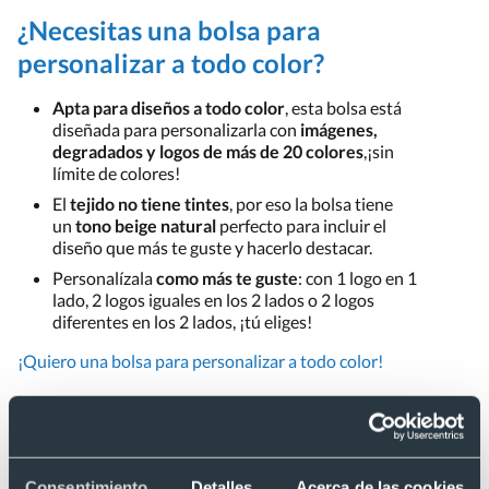
¿Necesitas una bolsa para
personalizar a todo color?
Apta para diseños a todo color
, esta bolsa está
diseñada para personalizarla con
imágenes,
degradados y logos de más de 20 colores
,¡sin
límite de colores!
El
tejido no tiene tintes
, por eso la bolsa tiene
un
tono beige natural
perfecto para incluir el
diseño que más te guste y hacerlo destacar.
Personalízala
como más te guste
: con 1 logo en 1
lado, 2 logos iguales en los 2 lados o 2 logos
diferentes en los 2 lados, ¡tú eliges!
¡Quiero una bolsa para personalizar a todo color!
Preguntas frecuentes sobre "Bolsa de tela de
algodón 140 g/m² personalizable 37 x 41 cm"
Consentimiento
Detalles
Acerca de las cookies