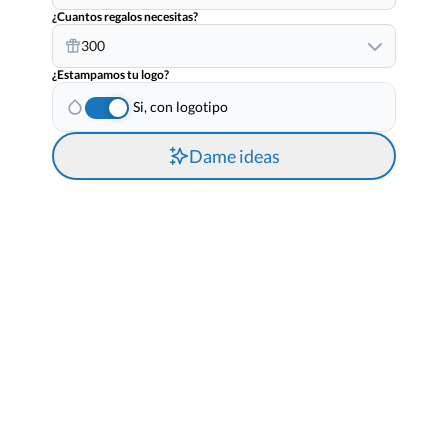
¿Cuantos regalos necesitas?
300
¿Estampamos tu logo?
Si, con logotipo
Dame ideas