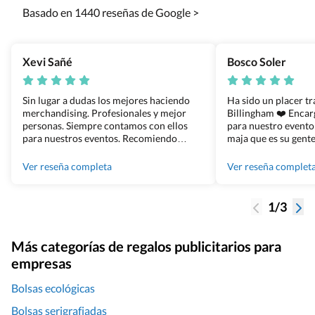
Basado en 1440 reseñas de Google >
Xevi Sañé
Bosco Soler
Sin lugar a dudas los mejores haciendo
Ha sido un placer t
merchandising. Profesionales y mejor
Billingham ❤️ Enca
personas. Siempre contamos con ellos
para nuestro evento
para nuestros eventos. Recomiendo
maja que es su gente
Grupo Billingham sin dudar!
los productos cuand
100% recomendado
Ver reseña completa
Ver reseña complet
1/3
Más categorías de regalos publicitarios para
empresas
Bolsas ecológicas
Bolsas serigrafiadas