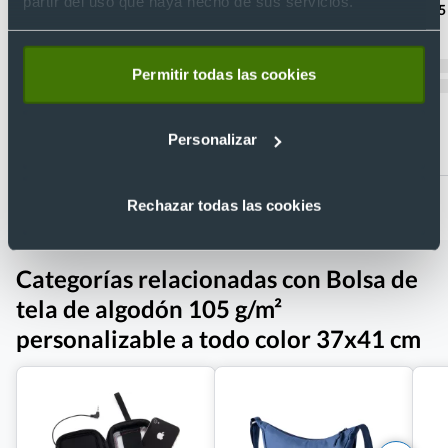
partir del uso que haya hecho de sus servicios.
personalizada 37 x 41 cm
con asas cortas 25
Ref. 883322
Ref. 881834
Recíbelo
Recíbelo
Permitir todas las cookies
Personalizar
Desde 0,32 €
Desde 0,41 €
Rechazar todas las cookies
Categorías relacionadas con Bolsa de
tela de algodón 105 g/m²
personalizable a todo color 37x41 cm