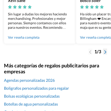
Xevi Sañé
Bosco Soler
Sin lugar a dudas los mejores haciendo
Ha sido un placer t
merchandising. Profesionales y mejor
Billingham ❤️ Enca
personas. Siempre contamos con ellos
para nuestro evento
para nuestros eventos. Recomiendo
maja que es su gente
Grupo Billingham sin dudar!
los productos cuand
100% recomendado
Ver reseña completa
Ver reseña complet
1/3
Más categorías de regalos publicitarios para
empresas
Agendas personalizadas 2026
Boligrafos personalizados para regalar
Bolsas ecológicas personalizadas
Botellas de agua personalizadas