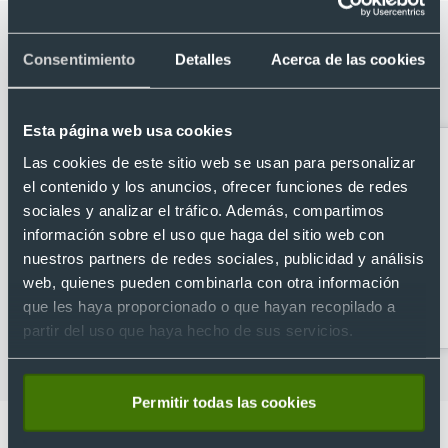
Categorías relacionadas con Bolsa de
Consentimiento
Detalles
Acerca de las cookies
tela personalizada de yute y algodón
120 g/m2 38 x 42 cm
Esta página web usa cookies
Las cookies de este sitio web se usan para personalizar
el contenido y los anuncios, ofrecer funciones de redes
sociales y analizar el tráfico. Además, compartimos
información sobre el uso que haga del sitio web con
nuestros partners de redes sociales, publicidad y análisis
web, quienes pueden combinarla con otra información
Accesorios de viaje
Bandoleras
que les haya proporcionado o que hayan recopilado a
personalizadas
partir del uso que haya hecho de sus servicios.
Permitir todas las cookies