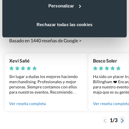
Personalizar
Lo que dicen nuestros clientes
Rechazar todas las cookies
4.9
Basado en 1440 reseñas de Google >
Xevi Sañé
Bosco Soler
Sin lugar a dudas los mejores haciendo
Ha sido un placer t
merchandising. Profesionales y mejor
Billingham ❤️ Enca
personas. Siempre contamos con ellos
para nuestro evento
para nuestros eventos. Recomiendo
maja que es su gente
Grupo Billingham sin dudar!
los productos cuand
100% recomendado
Ver reseña completa
Ver reseña complet
1/3