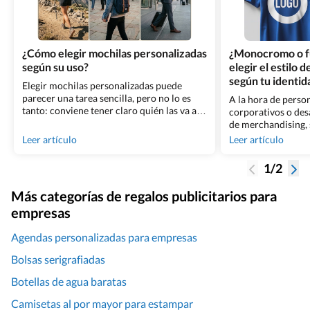
¿Cómo elegir mochilas personalizadas
¿Monocromo o fu
según su uso?
elegir el estilo 
según tu identid
Elegir mochilas personalizadas puede
parecer una tarea sencilla, pero no lo es
A la hora de person
tanto: conviene tener claro quién las va a
corporativos o des
recibir y con qué objetivo se entregan. El
de merchandising, 
acierto de un regalo promocional así
en términos de dis
Leer artículo
Leer artículo
depende de escoger el modelo pensando en
una personalizaci
el uso que le dará la persona que lo recibe.
preferible apostar
1/2
En este artículo repasamos [&hellip;]
color? No existe u
válida. La elección
Más categorías de regalos publicitarios para
merchandising dep
empresas
como la identidad [
Agendas personalizadas para empresas
Bolsas serigrafiadas
Botellas de agua baratas
Camisetas al por mayor para estampar