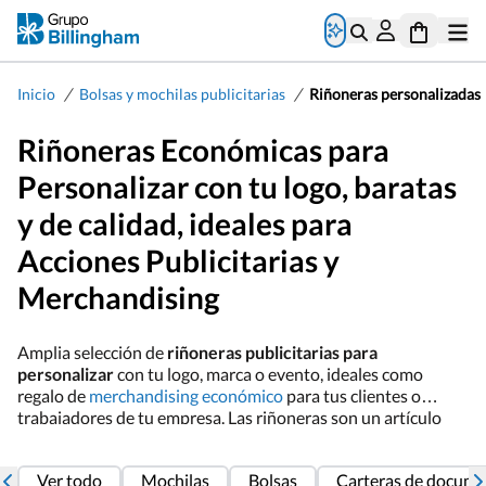
/
/
Inicio
Bolsas y mochilas publicitarias
Riñoneras personalizadas
Riñoneras Económicas para
Personalizar con tu logo, baratas
y de calidad, ideales para
Acciones Publicitarias y
Merchandising
Amplia selección de
riñoneras publicitarias para
personalizar
con tu logo, marca o evento, ideales como
regalo de
merchandising económico
para tus clientes o
trabajadores de tu empresa. Las riñoneras son un artículo
clásico, que todos hemos tenido alguna vez, y que es muy útil
tanto para llevar objetos personales de una forma cómoda
Ver todo
Mochilas
Bolsas
Carteras de docum
mientras hacemos deporte o en el día a día. Entre las