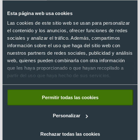
Esta página web usa cookies
Las cookies de este sitio web se usan para personalizar
el contenido y los anuncios, ofrecer funciones de redes
sociales y analizar el tráfico. Además, compartimos
información sobre el uso que haga del sitio web con
nuestros partners de redes sociales, publicidad y análisis
web, quienes pueden combinarla con otra información
Un llavero con el nombre y logo de la agencia inmobiliaria
que les haya proporcionado o que hayan recopilado a
puede ser útil, y también les recuerda constantemente a los
partir del uso que haya hecho de sus servicios.
propietarios cuál fue la compañía que logró que obtuvieran
su nueva adquisición. Existe una gran variedad de opciones,
con diversas formas y tamaños. Entre ellas puedes encontrar
Permitir todas las cookies
algunos con forma de casa, y ¿a quién no le gustaría unos
llaveros de casa personalizados
?
Personalizar
Velas aromáticas
Rechazar todas las cookies
Las velas aromáticas siempre son un excelente regalo. Y es