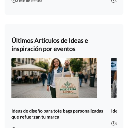
3 min de lectura
3 min d
Últimos Artículos de Ideas e
inspiración por eventos
Ideas de diseño para tote bags personalizadas
Ideas de
que refuerzan tu marca
8 min d