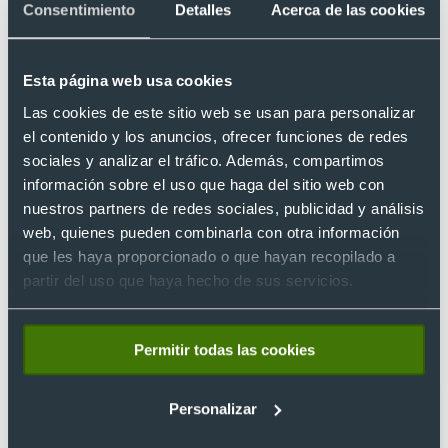
Este metal puede oxidarse con el tiempo y adoptar un
Consentimiento
Detalles
Acerca de las cookies
aspecto envejecido, para evitar esto y mantenerlo
brillante,
aplica una capa de cera o barniz
transparente
.
Esta página web usa cookies
Evita el contacto con los ácidos
y, si los usas para
Las cookies de este sitio web se usan para personalizar
llevar alimentos o bebidas, lávalos inmediatamente
el contenido y los anuncios, ofrecer funciones de redes
después de su uso.
sociales y analizar el tráfico. Además, compartimos
Guarda los productos de cobre en un
lugar seco y
información sobre el uso que haga del sitio web con
alejado de la humedad
. Si te es posible, envuélvelos en
nuestros partners de redes sociales, publicidad y análisis
un paño suave para evitar arañazos.
web, quienes pueden combinarla con otra información
que les haya proporcionado o que hayan recopilado a
Con los regalos promocionales de cobre transmites calidad,
partir del uso que haya hecho de sus servicios.
estilo y compromiso con la excelencia, además de dar una
experiencia tan positiva que tus clientes o colaboradores
recordarán.
Permitir todas las cookies
Artículo escrito por
Personalizar