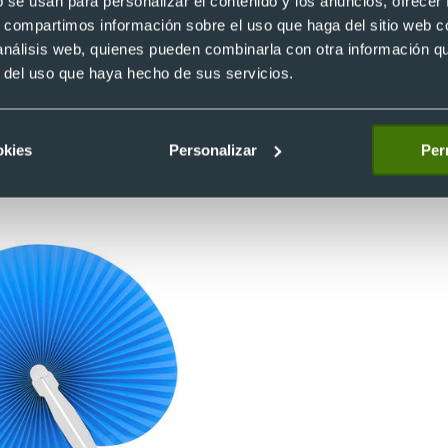
b se usan para personalizar el contenido y los anuncios, ofrecer
s, compartimos información sobre el uso que haga del sitio web 
 análisis web, quienes pueden combinarla con otra información q
y elegante
. Los textiles que se usan suelen ser el algodón, poliéster
r del uso que haya hecho de sus servicios.
cia sofisticada. Además, al imprimir en tela se consigue una
 que tu marca o mensaje sea llamativo.
okies
Personalizar
Per
s, por ejemplo, bodas, cenas de gala, congresos o conferencias.