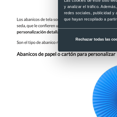
Las cookies de este sitio we
y analizar el tráfico. Ademá
redes sociales, publicidad y
Los abanicos de tela son una
opción clásica, atemporal 
que hayan recopilado a parti
seda, que le confieren una gran durabilidad y una aparien
personalización detallada y de alta calidad
, lo que hará
Rechazar todas las co
Son el tipo de abanico recomendado para eventos formale
Abanicos de papel o cartón para personalizar