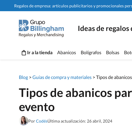
Regalos de empresa: artículos publicitarios y promocionales per
Ideas de regalos
Ir a la tienda
Abanicos
Bolígrafos
Bolsas
Bot
Blog
>
Guías de compra y materiales
>
Tipos de abanico
Tipos de abanicos pa
evento
Por
Codés
Última actualización: 26 abril, 2024