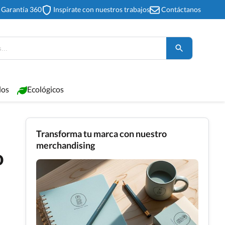
Garantía 360
Inspírate con nuestros trabajos
Contáctanos
los
Ecológicos
Transforma tu marca con nuestro
merchandising
o