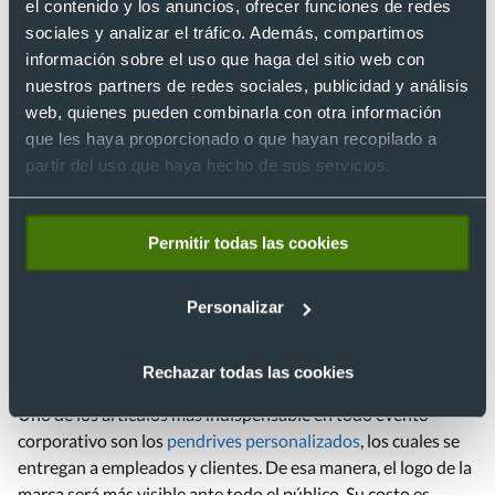
personalizadas
con el logo de la empresa. Y para potenciar su
el contenido y los anuncios, ofrecer funciones de redes
efectividad hay que combinar los colores, el modelo y el
sociales y analizar el tráfico. Además, compartimos
tamaño de modo de que llame la atención de todos.
información sobre el uso que haga del sitio web con
nuestros partners de redes sociales, publicidad y análisis
Memorias USB personalizadas
web, quienes pueden combinarla con otra información
que les haya proporcionado o que hayan recopilado a
partir del uso que haya hecho de sus servicios.
Permitir todas las cookies
Personalizar
Rechazar todas las cookies
Uno de los artículos más indispensable en todo evento
corporativo son los
pendrives personalizados
, los cuales se
entregan a empleados y clientes. De esa manera, el logo de la
marca será más visible ante todo el público. Su costo es