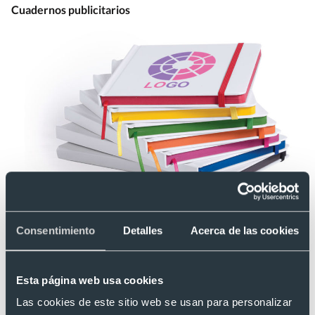
Cuadernos publicitarios
Consentimiento
Detalles
Acerca de las cookies
Estos productos son un obsequio ideal cuando se trata de
Esta página web usa cookies
congresos, ferias, eventos y exhibiciones donde se le quiere
dar vistosidad a la marca. Solo se necesita que sean
libretas
Las cookies de este sitio web se usan para personalizar