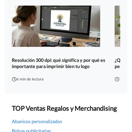
Resolución 300 dpi: qué significa y por qué es
¿Qué mat
importante para imprimir bien tu logo
personal
6 min de lectura
7 min d
TOP Ventas Regalos y Merchandising
Abanicos personalizados
Bolsas publicitarias