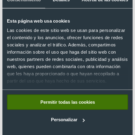
Esta página web usa cookies
Las cookies de este sitio web se usan para personalizar
el contenido y los anuncios, ofrecer funciones de redes
Evita usar el contenedor incorrecto
sociales y analizar el tráfico. Además, compartimos
información sobre el uso que haga del sitio web con
Si tu bolígrafo es de plástico en su mayoría, debe ir en el
nuestros partners de redes sociales, publicidad y análisis
contenedor amarillo, de lo contrario se afectaría el proceso
web, quienes pueden combinarla con otra información
de reciclaje.
que les haya proporcionado o que hayan recopilado a
partir del uso que haya hecho de sus servicios.
Dales otro uso
Son muchas las cosas que se pueden hacer con bolígrafos
Permitir todas las cookies
que ya no desees usar, para ello puedes buscar videos online
que te sirvan de guía, ya sea para hacer un marco para fotos,
un depósito circular para guardar otros lápices y mucho más.
Personalizar
Esto es especialmente útil cuando se trata de bolígrafos