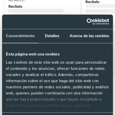
Ref. 885557
Recíbelo
Recíbelo
Desde 0,04 €
Desde 0,05 €
Consentimiento
Detalles
Acerca de las cookies
Esta página web usa cookies
Categorías relacionadas con Bolígrafo
Las cookies de este sitio web se usan para personalizar
de plastico tinta azul
el contenido y los anuncios, ofrecer funciones de redes
sociales y analizar el tráfico. Además, compartimos
información sobre el uso que haga del sitio web con
nuestros partners de redes sociales, publicidad y análisis
web, quienes pueden combinarla con otra información
que les haya proporcionado o que hayan recopilado a
partir del uso que haya hecho de sus servicios.