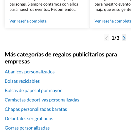
personas. Siempre contamos con ellos
para nuestro evento
para nuestros eventos. Recomiendo
maja que es su gente
Grupo Billingham sin dudar!
los productos cuand
100% recomendado
Ver reseña completa
Ver reseña complet
1/3
Más categorías de regalos publicitarios para
empresas
Abanicos personalizados
Bolsas reciclables
Bolsas de papel al por mayor
Camisetas deportivas personalizadas
Chapas personalizadas baratas
Delantales serigrafiados
Gorras personalizadas