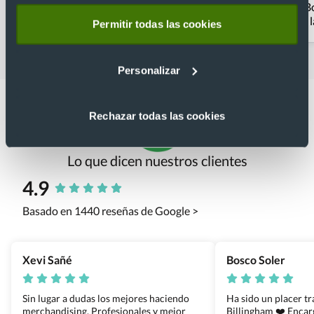
Bolígrafos clásicos
Bolígrafos
Bo
personalizados con
Permitir todas las cookies
estuche
Personalizar
Rechazar todas las cookies
Lo que dicen nuestros clientes
4.9
Basado en 1440 reseñas de Google >
Xevi Sañé
Bosco Soler
Sin lugar a dudas los mejores haciendo
Ha sido un placer t
merchandising. Profesionales y mejor
Billingham ❤️ Enca