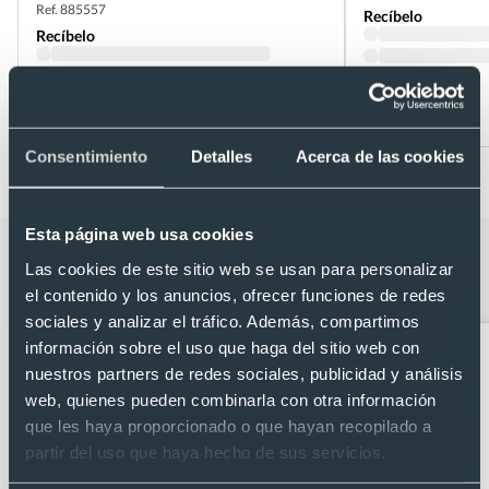
Ref. 885557
Recíbelo
Recíbelo
Desde 0,04 €
Desde 0,05 €
Consentimiento
Detalles
Acerca de las cookies
Esta página web usa cookies
Categorías relacionadas con Bolígrafo
Las cookies de este sitio web se usan para personalizar
cuerpo blanco detalles color
el contenido y los anuncios, ofrecer funciones de redes
sociales y analizar el tráfico. Además, compartimos
información sobre el uso que haga del sitio web con
nuestros partners de redes sociales, publicidad y análisis
web, quienes pueden combinarla con otra información
que les haya proporcionado o que hayan recopilado a
partir del uso que haya hecho de sus servicios.