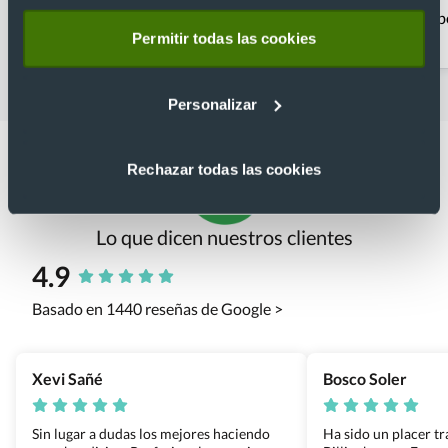
Bolígrafos clásicos
Bolígrafos
b
personalizados con
Permitir todas las cookies
estuche
Personalizar
Rechazar todas las cookies
Lo que dicen nuestros clientes
4.9
Basado en 1440 reseñas de Google >
Xevi Sañé
Bosco Soler
Sin lugar a dudas los mejores haciendo
Ha sido un placer t