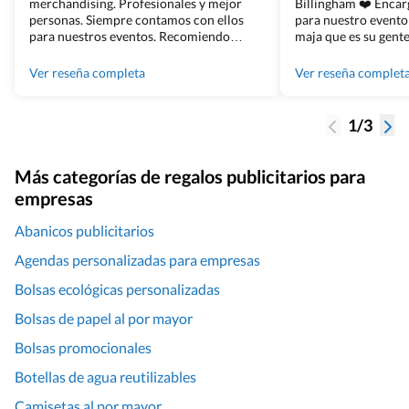
merchandising. Profesionales y mejor
Billingham ❤️ Enca
personas. Siempre contamos con ellos
para nuestro evento
para nuestros eventos. Recomiendo
maja que es su gente
Grupo Billingham sin dudar!
los productos cuand
100% recomendado
Ver reseña completa
Ver reseña complet
1/3
Más categorías de regalos publicitarios para
empresas
Abanicos publicitarios
Agendas personalizadas para empresas
Bolsas ecológicas personalizadas
Bolsas de papel al por mayor
Bolsas promocionales
Botellas de agua reutilizables
Camisetas al por mayor