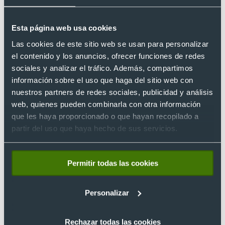
impresión de alta calidad y durabilidad.
Esta página web usa cookies
Diseño y colores
Las cookies de este sitio web se usan para personalizar
Cuando se trata de personalizar un paraguas de pongee, es
el contenido y los anuncios, ofrecer funciones de redes
importante tener en cuenta el diseño y los colores utilizados.
sociales y analizar el tráfico. Además, compartimos
Es recomendable
utilizar colores contrastantes
para que el
información sobre el uso que haga del sitio web con
diseño sea fácilmente visible, y tener en cuenta el tamaño del
nuestros partners de redes sociales, publicidad y análisis
paraguas para asegurarse de que el diseño tenga la
web, quienes pueden combinarla con otra información
resolución adecuada. También es importante tener en cuenta
que les haya proporcionado o que hayan recopilado a
el público objetivo y el mensaje que se desea transmitir con
partir del uso que haya hecho de sus servicios.
el diseño.
En resumen, personalizar un paraguas de pongee ofrece una
Permitir todas las cookies
excelente oportunidad para
promocionar una marca o
evento
. Al elegir la técnica de impresión adecuada y tener en
Personalizar
cuenta el diseño y los colores utilizados, se puede crear un
paraguas personalizado que sea atractivo y efectivo para su
propósito.
Rechazar todas las cookies