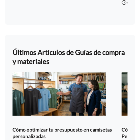
4 min d
Últimos Artículos de Guías de compra
y materiales
Cómo optimizar tu presupuesto en camisetas
Cómo co
personalizadas
Persona