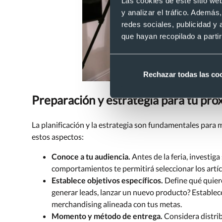
Las cookies de este sitio we
y analizar el tráfico. Ademá
redes sociales, publicidad y
que hayan recopilado a parti
Rechazar todas las co
Preparación y estrategia para tu pró
La planificación y la estrategia son fundamentales para 
estos aspectos:
Conoce a tu audiencia.
Antes de la feria, investig
comportamientos te permitirá seleccionar los artí
Establece objetivos específicos.
Define qué quiere
generar leads, lanzar un nuevo producto? Establece
merchandising alineada con tus metas.
Momento y método de entrega.
Considera distrib