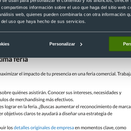
b se usan para personalizar el contenido y los anuncios, ofrecer
s, compartimos información sobre el uso que haga del sitio web 
 análisis web, quienes pueden combinarla con otra información q
r del uso que haya hecho de sus servicios.
okies
Personalizar
Per
xima feria
maximizar el impacto de tu presencia en una feria comercial. Trabaj
a sobre quiénes asistirán. Conocer sus intereses, necesidades y
culos de merchandising más efectivos.
s lograr en la feria. ¿Buscas aumentar el reconocimiento de marca
r objetivos claros te ayudará a diseñar una estrategia de
uir los
detalles originales de empresa
en momentos clave, como