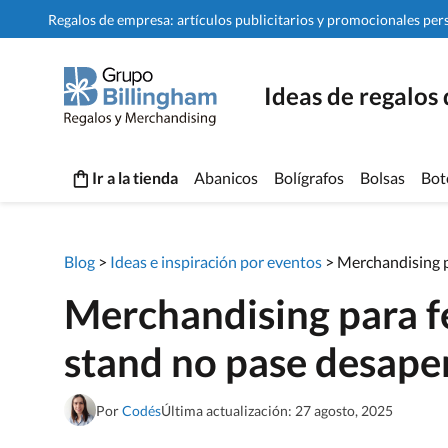
Regalos de empresa: artículos publicitarios y promocionales per
Ideas de regalos
Ir a la tienda
Abanicos
Bolígrafos
Bolsas
Bot
Blog
>
Ideas e inspiración por eventos
>
Merchandising p
Merchandising para fe
stand no pase desape
Por
Codés
Última actualización: 27 agosto, 2025