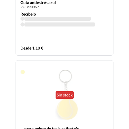
Gota antiestrés azul
Ref. P98067
Recíbelo
Desde 1,10 €
Sin stock
Llavero pelota de tenis antiestrés