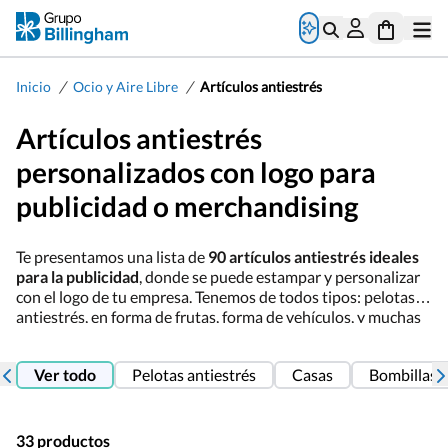
/
/
Inicio
Ocio y Aire Libre
Artículos antiestrés
Artículos antiestrés
personalizados con logo para
publicidad o merchandising
Te presentamos una lista de
90 artículos antiestrés ideales
para la publicidad
, donde se puede estampar y personalizar
con el logo de tu empresa. Tenemos de todos tipos: pelotas
antiestrés, en forma de frutas, forma de vehículos, y muchas
otras formas. Todos estos artículos los podemos personalizar
sin problema, lo más común es hacer a un color. Si tienes
Ver todo
Pelotas antiestrés
Casas
Bombillas
cualquier duda sobre la estampación de los artículos
antiestrés no dudes en contactarnos.
33 productos