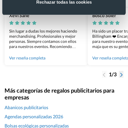
Rechazar todas las cookies
Xevi Sañé
Bosco Soler
Sin lugar a dudas los mejores haciendo
Ha sido un placer t
merchandising. Profesionales y mejor
Billingham ❤️ Enca
personas. Siempre contamos con ellos
para nuestro evento
para nuestros eventos. Recomiendo
maja que es su gente
Grupo Billingham sin dudar!
los productos cuand
100% recomendado
Ver reseña completa
Ver reseña complet
1/3
Más categorías de regalos publicitarios para
empresas
Abanicos publicitarios
Agendas personalizadas 2026
Bolsas ecológicas personalizadas