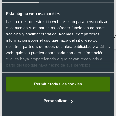
Esta página web usa cookies
Las cookies de este sitio web se usan para personalizar
el contenido y los anuncios, ofrecer funciones de redes
sociales y analizar el tráfico. Además, compartimos
Senderismo
Complementos para
información sobre el uso que haga del sitio web con
bicicletas
nuestros partners de redes sociales, publicidad y análisis
web, quienes pueden combinarla con otra información
que les haya proporcionado o que hayan recopilado a
partir del uso que haya hecho de sus servicios.
Permitir todas las cookies
Lo que dicen nuestros clientes
Personalizar
4.9
Basado en 1440 reseñas de Google >