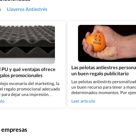
a
Llaveros Antiestrés
Las pelotas antiestres persona
l PU y qué ventajas ofrece
un buen regalo publicitario
egalos promocionales
Las pelotas antiestrés personaliza
lejo escenario del marketing, la
un buen recurso para tener a man
del regalo promocional adecuado
determinados momentos. Por ejem
l para dejar una impresión
resultan muy útiles cuando estam
En este contexto, el material
ulo
Leer artículo
sometidos a tensión, en momentos
lemento versátil con
nerviosismo&#8230; Además, su e
es únicas, adquiere un
está comprobada, pues está demo
smo insospechado En este
que distraer la mente con una tare
 exploraremos cómo el
repetitiva ayuda a combatir el estré
o se convierte en la fuerza
ra empresas
fuera poco, son [&hellip;]
trás de regalos promocionales