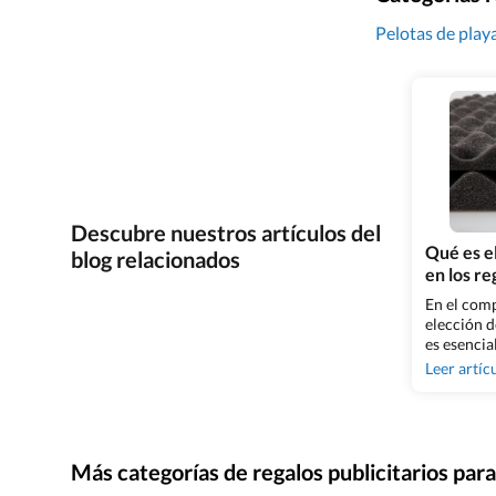
Pelotas de play
Descubre nuestros artículos del
Qué es e
blog relacionados
en los r
En el comp
elección 
es esencia
duradera. 
Leer artíc
«PU», un e
propiedad
protagoni
artículo,
poliuretan
Más categorías de regalos publicitarios pa
motriz de