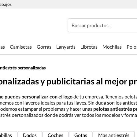
rabajos
Buscar productos...
las
Camisetas
Gorras
Lanyards
Libretas
Mochilas
Polo
ntiestrés personalizadas
onalizadas y publicitarias al mejor p
ue puedes personalizar con el logo
de tu empresa. Tenemos pelotas
tenemos con llaveros ideales para tus llaves. Sin duda son los antie
 lo podemos estampar si problemas y hacer unas
pelotas antiestrés p
estrés personalizados donde podrás ver todos los modelos y formas
billas
Dados
Coches
Gotas
Mas antiestrés