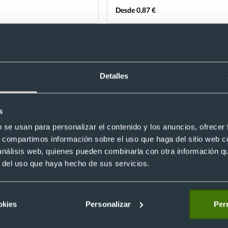
Desde 0,87 €
Detalles
Sin stock
s
b se usan para personalizar el contenido y los anuncios, ofrecer
s, compartimos información sobre el uso que haga del sitio web 
 análisis web, quienes pueden combinarla con otra información q
ta voleibol
Llavero pelota de tenis antiestrés
Ref. E14122
r del uso que haya hecho de sus servicios.
okies
Personalizar
Perm