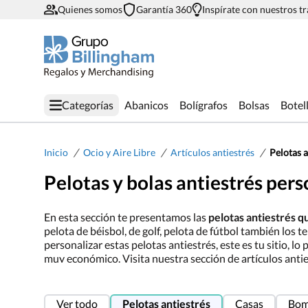
Quienes somos
Garantía 360
Inspírate con nuestros t
Categorías
Abanicos
Bolígrafos
Bolsas
Botel
/
/
/
Inicio
Ocio y Aire Libre
Artículos antiestrés
Pelotas a
Pelotas y bolas antiestrés pers
En esta sección te presentamos las
pelotas antiestrés q
pelota de béisbol, de golf, pelota de fútbol también los 
personalizar estas pelotas antiestrés, este es tu sitio,
muy económico. Visita nuestra sección de artículos anti
Ver todo
Pelotas antiestrés
Casas
Bom