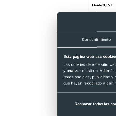
Desde 0,56 €
Consentimiento
Esta página web usa cookie
Las cookies de este sitio we
y analizar el tráfico. Ademá
redes sociales, publicidad y
Antiestrés pelo
Ref. S26136
que hayan recopilado a parti
Recíbelo
Rechazar todas las co