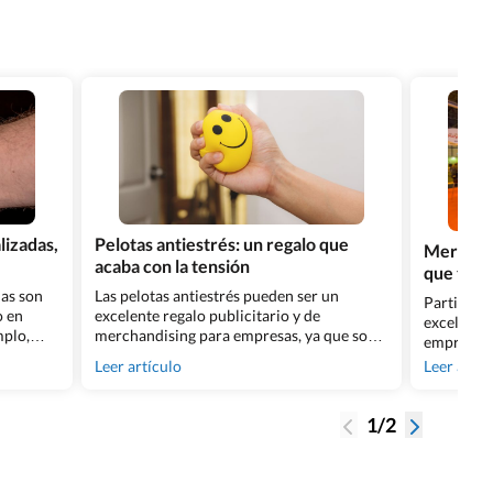
lizadas,
Pelotas antiestrés: un regalo que
Merchand
acaba con la tensión
que tu s
das son
Las pelotas antiestrés pueden ser un
Participar
o en
excelente regalo publicitario y de
excelente
plo,
merchandising para empresas, ya que son
empresas 
os
económicas y un regalo que no está para
nuevos cli
Leer artículo
Leer artíc
 de
nada visto. Además, son muy útiles para
embargo, d
ficacia
aquellas personas que necesitan tener a
fácil. Af
strado
mano algo que les ayude a liberar
para feria
1/2
a
tensiones. Te contamos varios secretos
atención d
s. Por si
para elegir tus pelotas antiestrés
stand sea
personalizadas [&hellip;]