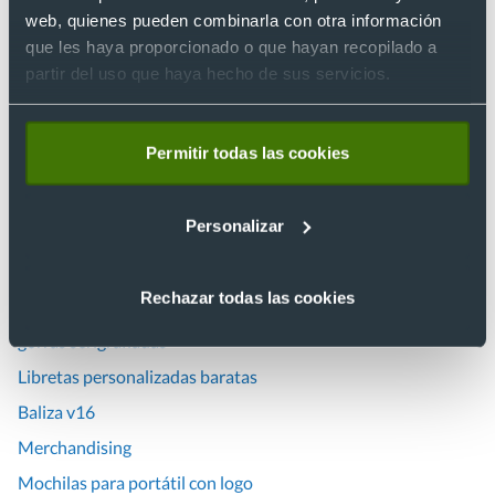
web, quienes pueden combinarla con otra información
Abanicos con logo baratos
que les haya proporcionado o que hayan recopilado a
Agendas personalizadas 2026
partir del uso que haya hecho de sus servicios.
Bolígrafos grabados
Bolsas ecológicas
Permitir todas las cookies
Bolsas de papel personalizadas
Bolsas personalizadas baratas
Personalizar
Camisetas con logo
Camisetas técnicas personalizadas
Rechazar todas las cookies
Chalecos personalizados
gorras serigrafiadas
Libretas personalizadas baratas
Baliza v16
Merchandising
Mochilas para portátil con logo