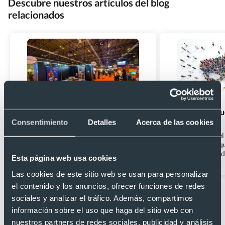
Descubre nuestros artículos del blog
relacionados
Merchandising para ferias: ideas para
Marketing de guer
que tu stand no pase desapercibido
convencional
Consentimiento
Detalles
Acerca de las cookies
Participar en ferias comerciales es una
En la actualidad, 
excelente oportunidad para que las
de publicidad, lo q
empresas aumenten su visibilidad, atraigan
marca o empresa d
Esta página web usa cookies
nuevos clientes y generen leads. Sin
competidores. Sin 
Leer artículo
Leer artículo
embargo, destacar entre la multitud no es
de guerrilla surge
Las cookies de este sitio web se usan para personalizar
fácil. Afortunadamente, el merchandising
innovadora para ca
1/2
el contenido y los anuncios, ofrecer funciones de redes
para ferias puede ayudarte a captar la
público de manera
sociales y analizar el tráfico. Además, compartimos
atención de los asistentes y hacer que tu
Descubre qué es el
Más categorías de regalos publicitarios para
stand sea memorable.
cuáles son sus cara
información sobre el uso que haga del sitio web con
empresas
[&hellip;]
nuestros partners de redes sociales, publicidad y análisis