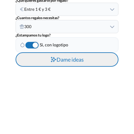
¿Que quieres gastarte por regalo?
Entre 1 € y 3 €
¿Cuantos regalos necesitas?
300
¿Estampamos tu logo?
Si, con logotipo
Dame ideas