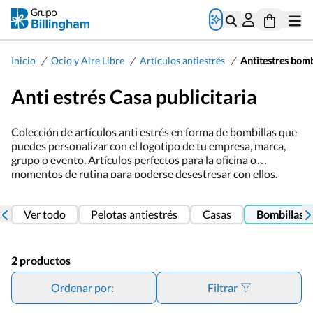
/
/
/
Inicio
Ocio y Aire Libre
Artículos antiestrés
Antitestres bomb
Anti estrés Casa publicitaria
Colección de artículos anti estrés en forma de bombillas que
puedes personalizar con el logotipo de tu empresa, marca,
grupo o evento. Artículos perfectos para la oficina o
momentos de rutina para poderse desestresar con ellos.
Somos fabricantes y podemos hacerlos a medida. Para ello,
antes de nada te enviaremos un montaje de cómo quedaría el
Ver todo
Pelotas antiestrés
Casas
Bombillas
producto escogido con tu logotipo para que confirmes y sea
de tu gusto, evitando así cualquier error. Con garantía de
calidad de Grupo Billingham.
2 productos
Ordenar por:
Filtrar