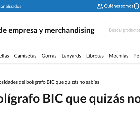
Quiénes somos
sonalizados
 de empresa y merchandising
ellas
Camisetas
Gorras
Lanyards
Libretas
Mochilas
Po
osidades del bolígrafo BIC que quizás no sabías
olígrafo BIC que quizás n