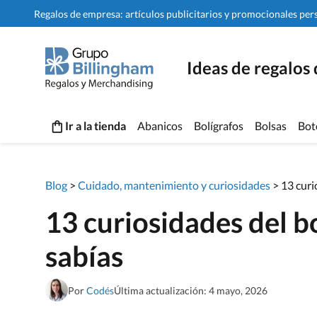
Regalos de empresa: artículos publicitarios y promocionales per
Ideas de regalos
Ir a la tienda
Abanicos
Bolígrafos
Bolsas
Bot
Blog
>
Cuidado, mantenimiento y curiosidades
>
13 curi
13 curiosidades del b
sabías
Por
Codés
Última actualización: 4 mayo, 2026