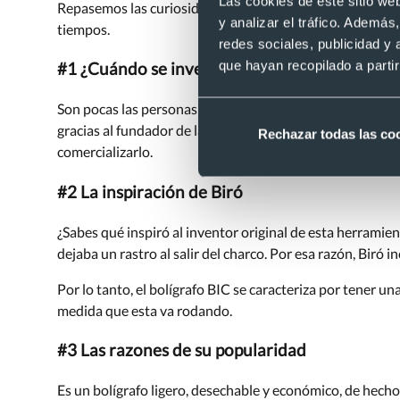
Las cookies de este sitio we
Repasemos las curiosidades más interesantes sobre el bo
y analizar el tráfico. Ademá
tiempos.
redes sociales, publicidad y
que hayan recopilado a parti
#1 ¿Cuándo se inventó?
Son pocas las personas que saben
cuándo se inventaron 
gracias al fundador de la empresa BIC,
Marcel Bich
. Qui
Rechazar todas las co
comercializarlo.
#2 La inspiración de Biró
¿Sabes qué inspiró al inventor original de esta herramie
dejaba un rastro al salir del charco. Por esa razón, Biró 
Por lo tanto, el bolígrafo BIC se caracteriza por tener una
medida que esta va rodando.
#3 Las razones de su popularidad
Es un bolígrafo ligero, desechable y económico, de hecho