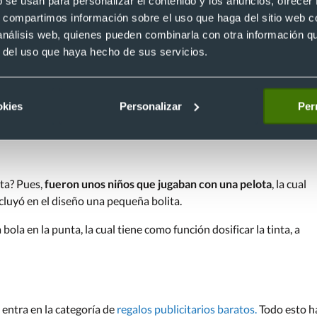
b se usan para personalizar el contenido y los anuncios, ofrecer
lígrafo BIC, uno de los regalos de
merchandising
de todos los
s, compartimos información sobre el uso que haga del sitio web 
 análisis web, quienes pueden combinarla con otra información q
r del uso que haya hecho de sus servicios.
los bolígrafos BIC
. Este instrumento
llegó al mercado en 1950
,
én le compró a Ladislao Biró la patente y luego se encargó de
okies
Personalizar
Per
nta? Pues,
fueron unos niños que jugaban con una pelota
, la cual
incluyó en el diseño una pequeña bolita.
 bola en la punta, la cual tiene como función dosificar la tinta, a
 entra en la categoría de
regalos publicitarios baratos.
Todo esto h