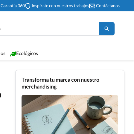
Garantía 360
Inspírate con nuestros trabajos
Contáctanos
los
Ecológicos
Transforma tu marca con nuestro
merchandising
o