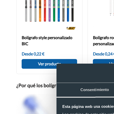
Bolígrafo style personalizado
Bolígrafo ro
BIC
personaliza
Desde 0,22 €
Desde 0,24 
Ver producto
Ve
¿Por qué los bolígrafos BIC tienen un agujero 
Consentimiento
Esta página web usa cookie