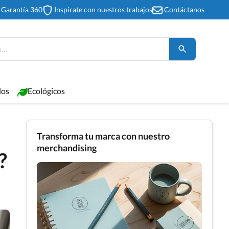
Garantía 360
Inspírate con nuestros trabajos
Contáctanos
los
Ecológicos
Transforma tu marca con nuestro
merchandising
?