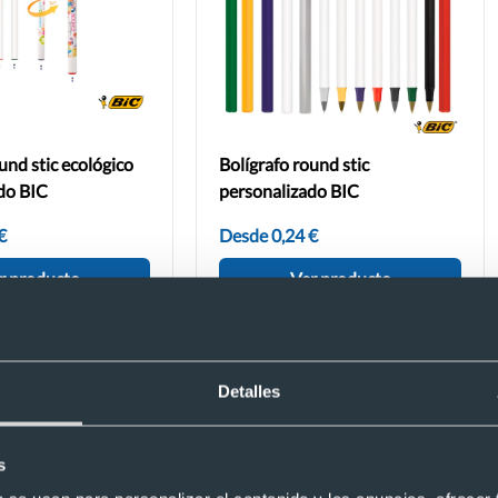
und stic ecológico
Bolígrafo round stic
do BIC
personalizado BIC
€
Desde 0,24 €
r producto
Ver producto
en la tapa?
Detalles
s