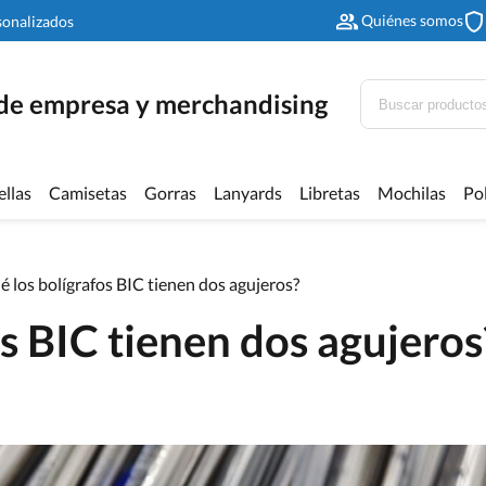
Quiénes somos
sonalizados
 de empresa y merchandising
ellas
Camisetas
Gorras
Lanyards
Libretas
Mochilas
Po
é los bolígrafos BIC tienen dos agujeros?
os BIC tienen dos agujeros