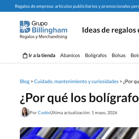
Regalos de empresa: artículos publicitarios y promocionales per
Ideas de regalos
Ir a la tienda
Abanicos
Bolígrafos
Bolsas
Bot
Blog
>
Cuidado, mantenimiento y curiosidades
>
¿Por qu
¿Por qué los bolígraf
Por
Codés
Última actualización: 1 mayo, 2026