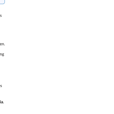
s
en.
ing
es
ia
.