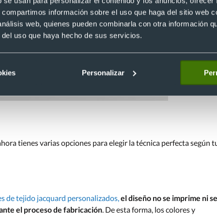
b se usan para personalizar el contenido y los anuncios, ofrecer
s, compartimos información sobre el uso que haga del sitio web 
 análisis web, quienes pueden combinarla con otra información q
r del uso que haya hecho de sus servicios.
okies
Personalizar
Per
ora tienes varias opciones para elegir la técnica perfecta según t
es de tejido jacquard personalizados,
el diseño no se imprime ni s
rante el proceso de fabricación
. De esta forma, los colores y