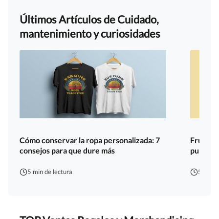
Últimos Artículos de Cuidado,
mantenimiento y curiosidades
Cómo conservar la ropa personalizada: 7
Fruit of
consejos para que dure más
publicit
5 min de lectura
5 min d