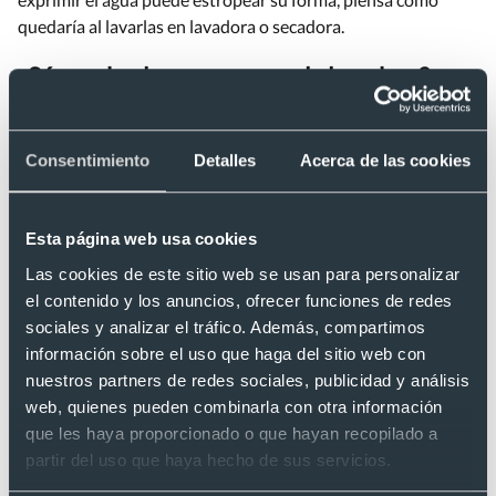
quedaría al lavarlas en lavadora o secadora.
¿Sé pueden lavar gorras en la lavadora?
Entonces, en vista de lo anterior,
las gorras no se pueden
lavar en lavadora
. Descarta esta opción si quieres que tu
Consentimiento
Detalles
Acerca de las cookies
gorra se mantenga en perfecto estado y su durabilidad se
extienda por mucho tiempo.
Esta página web usa cookies
Lavar tu gorra frotando con un cepillo de dientes evitará que
Las cookies de este sitio web se usan para personalizar
sufra daños, tales como, deformación, disminución del color y
el contenido y los anuncios, ofrecer funciones de redes
deterioro de la personalización.
sociales y analizar el tráfico. Además, compartimos
Productos que pueden interesarte:
información sobre el uso que haga del sitio web con
nuestros partners de redes sociales, publicidad y análisis
web, quienes pueden combinarla con otra información
que les haya proporcionado o que hayan recopilado a
partir del uso que haya hecho de sus servicios.