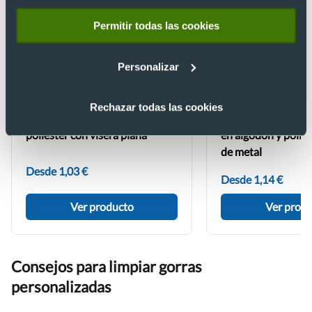
Permitir todas las cookies
Personalizar
Rechazar todas las cookies
Gorra de rejilla 5 paneles en
Gorra 6 paneles ef
poliéster con visera plana
en algodón y poliés
de metal
Desde 1,03 €
Desde 1,14 €
Ver producto
Ver prod
Consejos para limpiar gorras
personalizadas