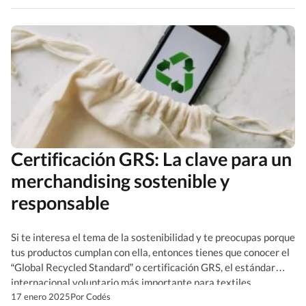
para empresas con los que acertarás.
Certificación GRS: La clave para un
merchandising sostenible y
responsable
Si te interesa el tema de la sostenibilidad y te preocupas porque
tus productos cumplan con ella, entonces tienes que conocer el
“Global Recycled Standard” o certificación GRS, el estándar
internacional voluntario más importante para textiles
reciclados, muy ligado con el mundo de la moda y los regalos
17 enero 2025
Por Codés