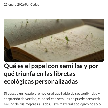
promocional con el logo de tu empresa. No es magia: es tela
25 enero 2026
Por Codés
RPET. La tela […]
Qué es el papel con semillas y por
qué triunfa en las libretas
ecológicas personalizadas
Si buscas un regalo promocional que hable de sostenibilidad y
sorprenda de verdad, el papel con semillas se puede convertir
en uno de tus mejores aliados. Este material ecológico no solo