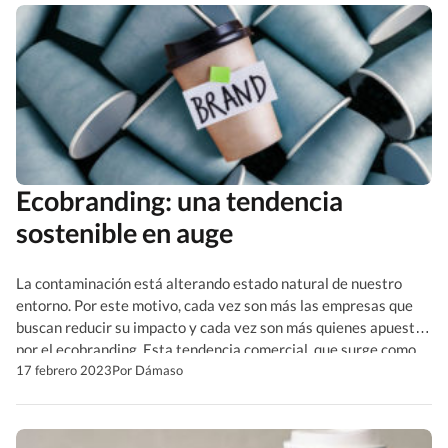
Ecobranding: una tendencia
sostenible en auge
La contaminación está alterando estado natural de nuestro
entorno. Por este motivo, cada vez son más las empresas que
buscan reducir su impacto y cada vez son más quienes apuestan
por el ecobranding. Esta tendencia comercial, que surge como
alternativa más sostenible, contribuye al bienestar del planeta,
17 febrero 2023
Por Dámaso
pero también trae beneficios al marketing. ¿Quieres conocer
[…]