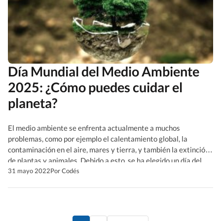
Día Mundial del Medio Ambiente
2025: ¿Cómo puedes cuidar el
planeta?
El medio ambiente se enfrenta actualmente a muchos
problemas, como por ejemplo el calentamiento global, la
contaminación en el aire, mares y tierra, y también la extinción
de plantas y animales. Debido a esto, se ha elegido un día del
año para inculcar conciencia en todo el mundo sobre la
31 mayo 2022
Por Codés
importancia del cuidado del medio […]