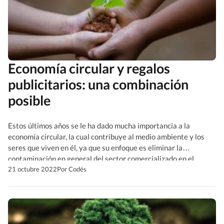
Economía circular y regalos
publicitarios: una combinación
posible
Estos últimos años se le ha dado mucha importancia a la
economía circular, la cual contribuye al medio ambiente y los
seres que viven en él, ya que su enfoque es eliminar la
contaminación en general del sector comercializado en el
planeta, algo que lamentablemente no se ha podido lograr por
21 octubre 2022
Por Codés
completo.