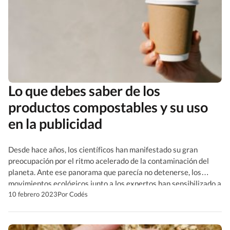
Lo que debes saber de los
productos compostables y su uso
en la publicidad
Desde hace años, los científicos han manifestado su gran
preocupación por el ritmo acelerado de la contaminación del
planeta. Ante ese panorama que parecía no detenerse, los
movimientos ecológicos junto a los expertos han sensibilizado a
las personas a cambiar sus hábitos de consumo. Es por esto, que
10 febrero 2023
Por Codés
los fabricantes de los productos plásticos han […]