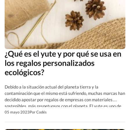
¿Qué es el yute y por qué se usa en
los regalos personalizados
ecológicos?
Debido a la situación actual del planeta tierra y la
contaminación que el mismo está sufriendo, muchas marcas han
decidido apostar por regalos de empresas con materiales
sostenibles, más respetuosos con el planeta. El yute es uno de
ellos. De hecho, actualmente muchos de los productos de uso
05 mayo 2023
Por Codés
diario como las bolsas, bolsos y merchandising […]