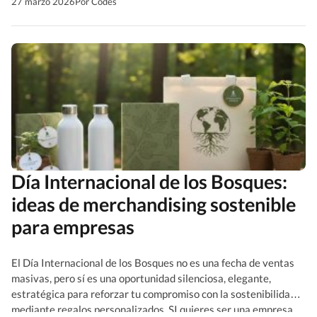
natural y tonos verdosos, que además cuentan una historia
27 marzo 2026
Por Codés
ligada a la sostenibilidad. […]
Día Internacional de los Bosques:
ideas de merchandising sostenible
para empresas
El Día Internacional de los Bosques no es una fecha de ventas
masivas, pero sí es una oportunidad silenciosa, elegante,
estratégica para reforzar tu compromiso con la sostenibilidad
mediante regalos personalizados. SI quieres ser una empresa