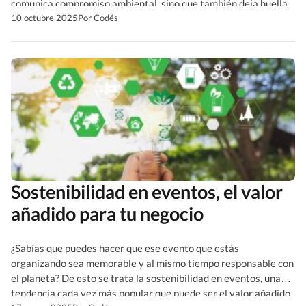
comunica compromiso ambiental, sino que también deja huella
—literalmente— al transformarse en una planta. A
10 octubre 2025
Por Codés
continuación te explicamos cómo funciona, qué ventajas ofrece
y […]
Sostenibilidad en eventos, el valor
añadido para tu negocio
¿Sabías que puedes hacer que ese evento que estás
organizando sea memorable y al mismo tiempo responsable con
el planeta? De esto se trata la sostenibilidad en eventos, una
tendencia cada vez más popular que puede ser el valor añadido