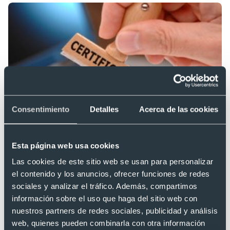
El certificado RoHS, el estándar eco
Consentimiento
Detalles
Acerca de las cookies
en regalos publicitarios de calidad
Imagina regalar productos promocionales que no solo sean de
Esta página web usa cookies
excelente calidad, sino también respetuosos con el planeta.
Las cookies de este sitio web se usan para personalizar
Esto es posible gracias al certificado RoHS, que prohíbe el uso
el contenido y los anuncios, ofrecer funciones de redes
de determinadas sustancias tóxicas. Esto asegura una mayo
sociales y analizar el tráfico. Además, compartimos
protección al medio ambiente y a quienes los utilizan. La
08 marzo 2024
Por Codés
información sobre el uso que haga del sitio web con
certificación RoHS va más allá de las regulaciones legales, es
nuestros partners de redes sociales, publicidad y análisis
[…]
web, quienes pueden combinarla con otra información