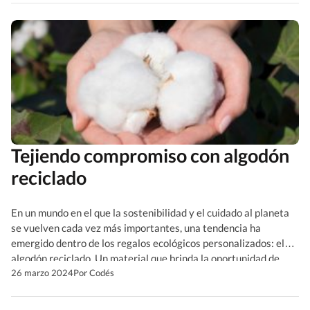
Tejiendo compromiso con algodón
reciclado
En un mundo en el que la sostenibilidad y el cuidado al planeta
se vuelven cada vez más importantes, una tendencia ha
emergido dentro de los regalos ecológicos personalizados: el
algodón reciclado. Un material que brinda la oportunidad de
crear textil publicitario, respetando al ambiente. La magia
26 marzo 2024
Por Codés
comienza cuando hilos olvidados son rescatados y
transformados […]