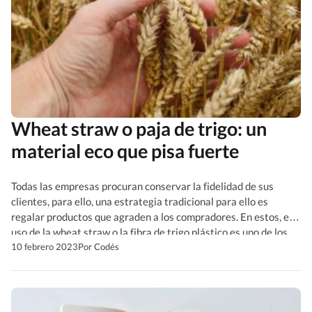
Wheat straw o paja de trigo: un
material eco que pisa fuerte
Todas las empresas procuran conservar la fidelidad de sus
clientes, para ello, una estrategia tradicional para ello es
regalar productos que agraden a los compradores. En estos, el
uso de la wheat straw o la fibra de trigo plástico es uno de los
materiales más innovadores. ¿De qué se trata ese material eco
10 febrero 2023
Por Codés
y qué […]