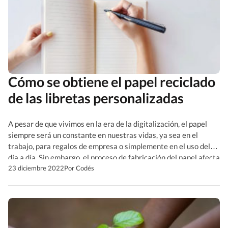
Cómo se obtiene el papel reciclado
de las libretas personalizadas
A pesar de que vivimos en la era de la digitalización, el papel
siempre será un constante en nuestras vidas, ya sea en el
trabajo, para regalos de empresa o simplemente en el uso del
día a día. Sin embargo, el proceso de fabricación del papel afecta
al medio ambiente. Este requiere mucha madera para […]
23 diciembre 2022
Por Codés