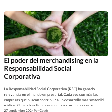
originales de empresa. En este artículo, te […]
El poder del merchandising en la
Responsabilidad Social
Corporativa
La Responsabilidad Social Corporativa (RSC) ha ganado
relevancia en el mundo empresarial. Cada vez son más las
empresas que buscan contribuir a un desarrollo más sostenible
y ético. El merchandising personalizado es una poderosa
herramienta para transmitir los valores de la RSC, reforzando
27 septiembre 2024
Por Codés