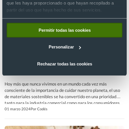
que les haya proporcionado o que hayan recopilado a
partir del uso que haya hecho de sus servicios.
Permitir todas las cookies
Personalizar
Qué es la fibra de bambú y qué
aporta al merchandising ecológico
Rechazar todas las cookies
personalizado
Hoy más que nunca vivimos en un mundo cada vez más
consciente de la importancia de cuidar nuestro planeta, el uso
de materiales sostenibles se ha convertido en una prioridad
tanto para la industria comercial como para los consumidores,
también en el campo de los regalos ecológicos personalizados,
01 marzo 2024
Por Codés
En esta búsqueda de alternativas amigables con […]