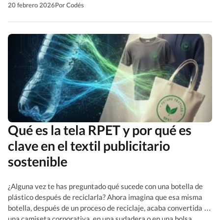
que hace las cosas bien, tienes que entender que el
20 febrero 2026
Por Codés
merchandising no es solo entregar un detalle que lleve […]
Qué es la tela RPET y por qué es
clave en el textil publicitario
sostenible
¿Alguna vez te has preguntado qué sucede con una botella de
plástico después de reciclarla? Ahora imagina que esa misma
botella, después de un proceso de reciclaje, acaba convertida en
una camiseta corporativa, en una sudadera o en una bolsa