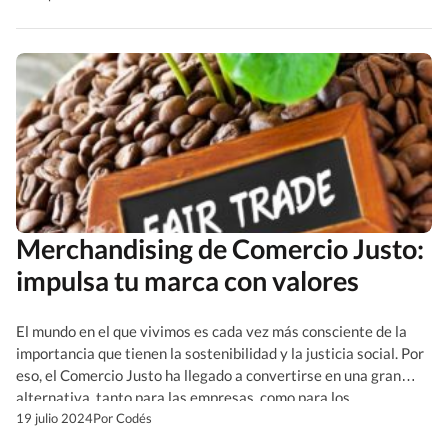
la imagen responsable de una marca y conectando con clientes
y empleados […]
Merchandising de Comercio Justo:
impulsa tu marca con valores
El mundo en el que vivimos es cada vez más consciente de la
importancia que tienen la sostenibilidad y la justicia social. Por
eso, el Comercio Justo ha llegado a convertirse en una gran
alternativa, tanto para las empresas, como para los
consumidores, porque tiene el poder de promover los valores y
19 julio 2024
Por Codés
de producir un […]