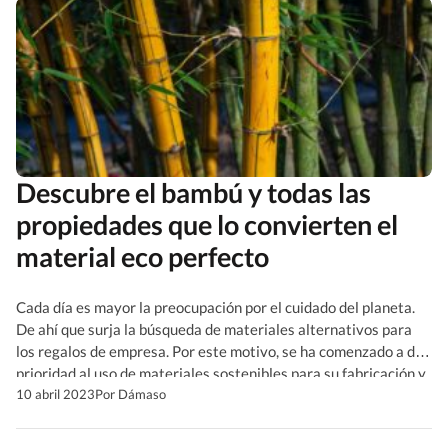
Descubre el bambú y todas las
propiedades que lo convierten el
material eco perfecto
Cada día es mayor la preocupación por el cuidado del planeta.
De ahí que surja la búsqueda de materiales alternativos para
los regalos de empresa. Por este motivo, se ha comenzado a dar
prioridad al uso de materiales sostenibles para su fabricación y
uno de los más populares es el bambú. Actualmente, este
10 abril 2023
Por Dámaso
material es […]