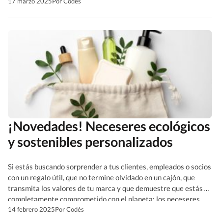
que le hace falta a tu marca para destacar. Hoy te contaremos
17 marzo 2025
Por Codés
por qué la […]
¡Novedades! Neceseres ecológicos
y sostenibles personalizados
Si estás buscando sorprender a tus clientes, empleados o socios
con un regalo útil, que no termine olvidado en un cajón, que
transmita los valores de tu marca y que demuestre que estás
completamente comprometido con el planeta; los neceseres
ecológicos personalizados son uno de esos regalos sostenibles
14 febrero 2025
Por Codés