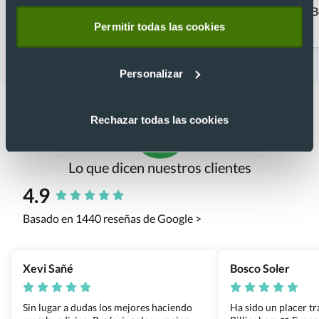
Abanicos publicitarios
Detalles de boda
B
económicos
Permitir todas las cookies
Personalizar
Rechazar todas las cookies
Lo que dicen nuestros clientes
4.9
Basado en 1440 reseñas de Google >
Xevi Sañé
Bosco Soler
Sin lugar a dudas los mejores haciendo
Ha sido un placer t