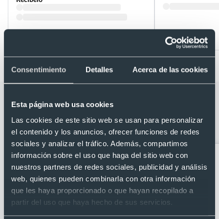
Desde 0,15 €
Desde 0,05 €
Consentimiento
Detalles
Acerca de las cookies
Categorías relacionadas con Pulsera
Esta página web usa cookies
personalizada a todo color poliéster
Las cookies de este sitio web se usan para personalizar
cierre de seguridad
el contenido y los anuncios, ofrecer funciones de redes
sociales y analizar el tráfico. Además, compartimos
información sobre el uso que haga del sitio web con
nuestros partners de redes sociales, publicidad y análisis
web, quienes pueden combinarla con otra información
que les haya proporcionado o que hayan recopilado a
partir del uso que haya hecho de sus servicios.