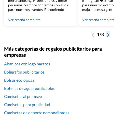
merchandising. Profesionales y mejor
Billingham ❤️ Enca
personas. Siempre contamos con ellos
para nuestro evento
para nuestros eventos. Recomiendo
maja que es su gente
Grupo Billingham sin dudar!
los productos cuand
100% recomendado
Ver reseña completa
Ver reseña complet
1/3
Más categorías de regalos publicitarios para
empresas
Abanicos con logo baratos
Bolígrafos publicitarios
Bolsas ecológicas
Botellas de agua reutilizables
Camisetas al por mayor
Camisetas para publicidad
Camisetas de deporte personalizadas