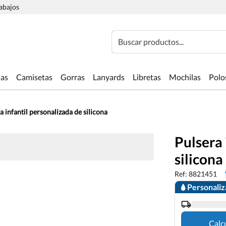
rabajos
Buscar productos...
las
Camisetas
Gorras
Lanyards
Libretas
Mochilas
Polo
a infantil personalizada de silicona
Pulsera 
silicona
Ref: 8821451
Personali
Calc