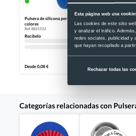
Esta página web usa cookie
- 35 %
Pulsera de silicona personalizada de
Las cookies de este sitio we
colores
Pulsera re
Ref. 8821522
y analizar el tráfico. Ademá
Ref. 889550
Recíbelo
redes sociales, publicidad y
Recíbelo
que hayan recopilado a parti
Desde 0,08 €
Desde 0,09
Rechazar todas las co
Categorías relacionadas con Pulsera