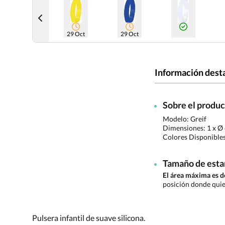
29 Oct
29 Oct
Información dest
Sobre el produ
Modelo: Greif
Dimensiones:
1 x Ø
Colores Disponible
Tamaño de est
El área máxima es 
posición donde quie
Pulsera infantil de suave silicona.