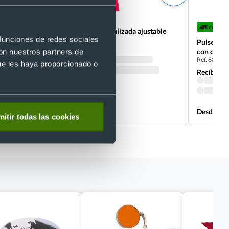
+1
Eco
cierre de
Pulsera de tela personalizada ajustable
 funciones de redes sociales
Ref. 885060
Pulsera e
con nuestros partners de
Recíbelo
con cierr
Ref. 88697
ue les haya proporcionado o
Recíbelo
Desde 0,04 €
Desde 0,1
itir todas las cookies