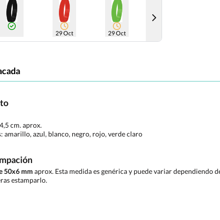
29 Oct
29 Oct
acada
cto
 4,5 cm. aprox.
s:
amarillo, azul, blanco, negro, rojo, verde claro
ampación
de 50x6 mm
aprox. Esta medida es genérica y puede variar dependiendo de 
ras estamparlo.