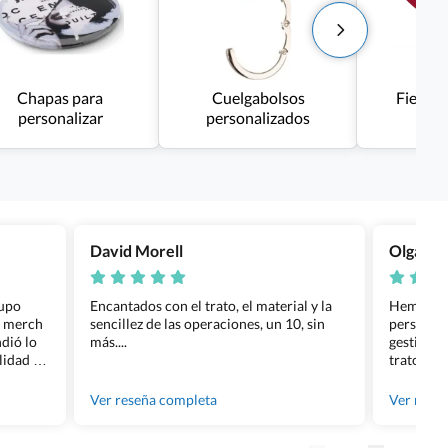
Chapas para
Cuelgabolsos
Fiestas
personalizar
personalizados
David Morell
Olga Na
rupo
Encantados con el trato, el material y la
Hemos rea
l merch
sencillez de las operaciones, un 10, sin
personali
dió lo
más....
gestión ha
lidad de
trato per
os.
quedara p
gente tan
Ver reseña completa
Ver rese