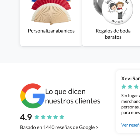
Personalizar abanicos
Regalos de boda
baratos
Xevi Sa
Lo que dicen
Sin lugar
nuestros clientes
merchandi
personas.
para nues
4.9
Grupo Bil
Ver rese
Basado en 1440 reseñas de Google >