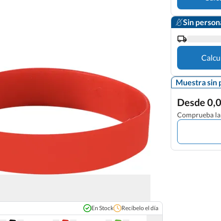
Sin person
Calcu
Muestra sin 
Desde 0,0
Comprueba la 
En Stock
Recíbelo el día