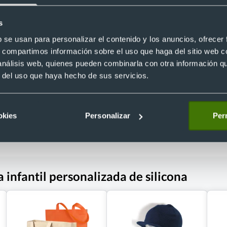
+1
s
Pulsera de tela personalizada con 
b se usan para personalizar el contenido y los anuncios, ofrecer
seguridad
flectante personalizada (23 cm)
Ref. CC439
s, compartimos información sobre el uso que haga del sitio web 
Recíbelo
 análisis web, quienes pueden combinarla con otra información q
r del uso que haya hecho de sus servicios.
 €
Desde 0,05 €
okies
Personalizar
Perm
 infantil personalizada de silicona