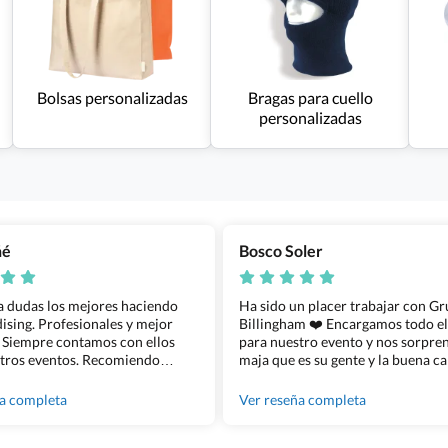
Bolsas personalizadas
Bragas para cuello
personalizadas
ñé
Bosco Soler
 a dudas los mejores haciendo
Ha sido un placer trabajar con G
sing. Profesionales y mejor
Billingham ❤️ Encargamos todo e
 Siempre contamos con ellos
para nuestro evento y nos sorpren
tros eventos. Recomiendo
maja que es su gente y la buena ca
lingham sin dudar!
los productos cuando los recibim
100% recomendado!!
ña completa
Ver reseña completa