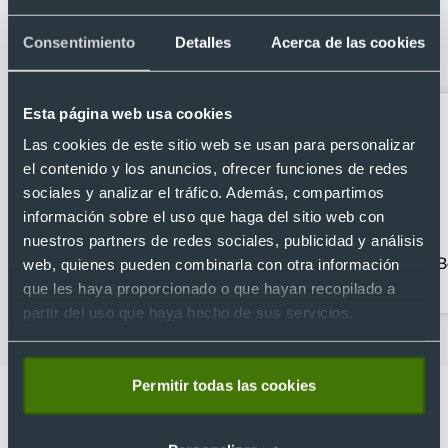
Categorías relacionadas con Pulsera
portamóvil poliéster con mosquetón
Consentimiento
Detalles
Acerca de las cookies
metálico
Esta página web usa cookies
Las cookies de este sitio web se usan para personalizar
el contenido y los anuncios, ofrecer funciones de redes
sociales y analizar el tráfico. Además, compartimos
información sobre el uso que haga del sitio web con
nuestros partners de redes sociales, publicidad y análisis
Abanicos
Detalles para Bodas
B
web, quienes pueden combinarla con otra información
personalizados
que les haya proporcionado o que hayan recopilado a
partir del uso que haya hecho de sus servicios.
Permitir todas las cookies