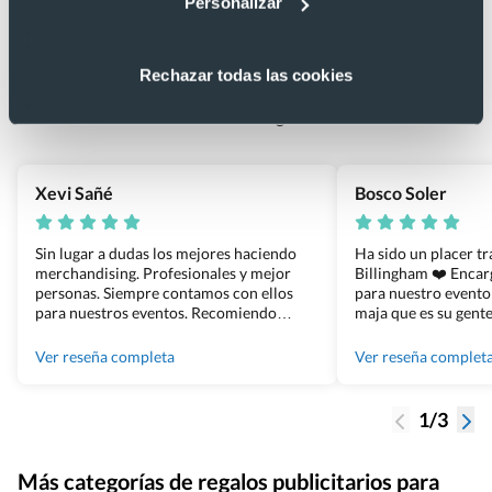
Personalizar
Lo que dicen nuestros clientes
4.9
Rechazar todas las cookies
Basado en 1440 reseñas de Google >
Xevi Sañé
Bosco Soler
Sin lugar a dudas los mejores haciendo
Ha sido un placer t
merchandising. Profesionales y mejor
Billingham ❤️ Enca
personas. Siempre contamos con ellos
para nuestro evento
para nuestros eventos. Recomiendo
maja que es su gente
Grupo Billingham sin dudar!
los productos cuand
100% recomendado
Ver reseña completa
Ver reseña complet
1/3
Más categorías de regalos publicitarios para