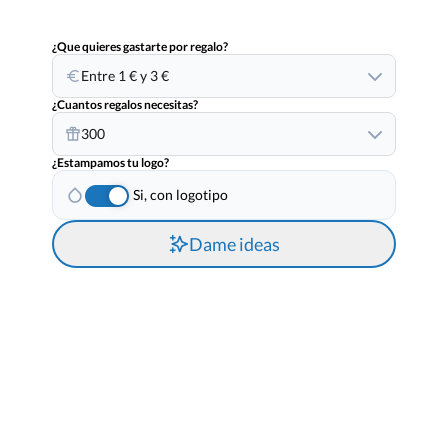
¿Que quieres gastarte por regalo?
Entre 1 € y 3 €
¿Cuantos regalos necesitas?
300
¿Estampamos tu logo?
Si, con logotipo
Dame ideas