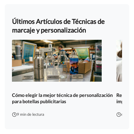
Últimos Artículos de Técnicas de
marcaje y personalización
Cómo elegir la mejor técnica de personalización
Resoluci
para botellas publicitarias
importan
9 min de lectura
6 min d