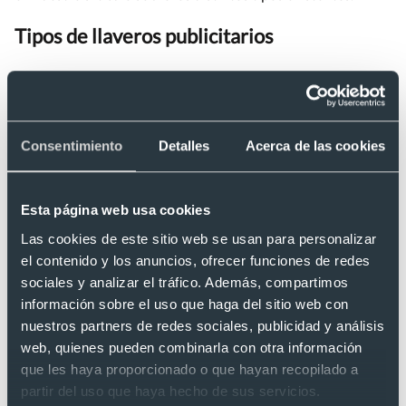
Tipos de llaveros publicitarios
Llaveros clásicos para publicidad
Los llaveros clásicos son siempre una buena herramienta
publicitaria. Resultan muy económicos y están disponibles
Consentimiento
Detalles
Acerca de las cookies
en una gran variedad de formatos.
Por eso, si te dedicas a la inmobiliaria, una excelente idea es
Esta página web usa cookies
regalar llaveros personalizados con forma de casa, mientras
Las cookies de este sitio web se usan para personalizar
que si tu ámbito es el automovilístico, puedes hacer lo mismo
el contenido y los anuncios, ofrecer funciones de redes
con un llavero que sea un coche. Como ejemplo, te
sociales y analizar el tráfico. Además, compartimos
proponemos este llavero de aluminio con forma de casita. Es
información sobre el uso que haga del sitio web con
resistente y original. Además, está disponible para
nuestros partners de redes sociales, publicidad y análisis
personalizar y en varios colores.
web, quienes pueden combinarla con otra información
que les haya proporcionado o que hayan recopilado a
partir del uso que haya hecho de sus servicios.