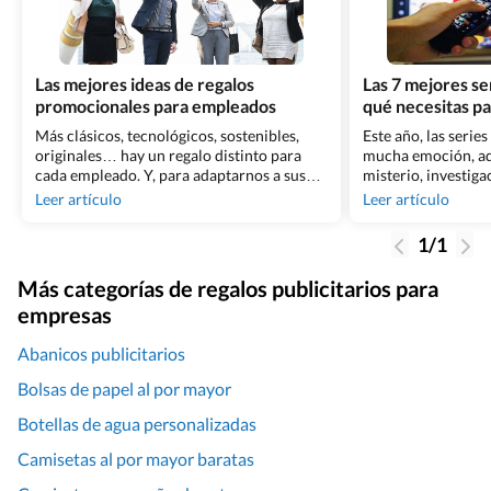
Las mejores ideas de regalos
Las 7 mejores s
promocionales para empleados
qué necesitas pa
Más clásicos, tecnológicos, sostenibles,
Este año, las serie
originales… hay un regalo distinto para
mucha emoción, adr
cada empleado. Y, para adaptarnos a sus
misterio, investig
preferencias y dar el salto en nuestra
muchas de ellas ha
Leer artículo
Leer artículo
marca, nada mejor que dar a conocer los
más vistas y son te
regalos promocionales para ellos. ¡Son la
sociales. Si quieres
1/1
mejor imagen de nuestra empresa!
qué no? Hacer rega
motivos alusivos a 
Más categorías de regalos publicitarios para
selección [&hellip;
empresas
Abanicos publicitarios
Bolsas de papel al por mayor
Botellas de agua personalizadas
Camisetas al por mayor baratas