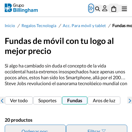
/
/
/
Inicio
Regalos Tecnología
Acc. Para móvil y tablet
Fundas mov
Fundas de móvil con tu logo al
mejor precio
Si algo ha cambiado sin duda el concepto de la vida
occidental hasta extremos insospechados hace apenas unos
pocos años, estos han sido los Smartphone, allá por el 2007
Steve Jobs revolucionó el panorama tecnológico mundial con
la presentación del iPhone. Por ello ahora aumentamos y
reforzamos nuestra sección de fundas para móvil pues es un
Ver todo
Soportes
Fundas
Aros de luz
artículo cada vez más necesario y de uso cotidiano. Cuantas
veces se nos cae un Smartphone al suelo verdad, y como
duele. Por ello nuestras propuestas son variopintas y
originales, fundas de tela de PVC en colores muy llamativos o
20 productos
porta todos adaptados para el móvil o fundas para llevar
colgadas del cuello y así muchas más opciones, además como
Ordenar por:
Filtrar