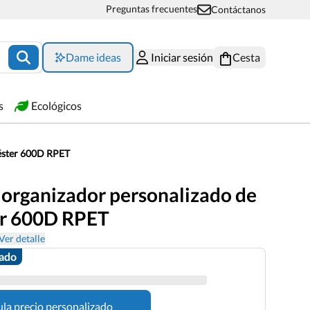
Preguntas frecuentes
Contáctanos
Dame ideas
Iniciar sesión
Cesta
s
Ecológicos
iéster 600D RPET
 organizador personalizado de
er 600D RPET
Ver detalle
zado
ula precio personalizado