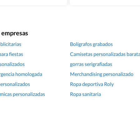
ra empresas
licitarias
Bolígrafos grabados
ara fiestas
Camisetas personalizadas barat
sonalizados
gorras serigrafiadas
rgencia homologada
Merchandising personalizado
ersonalizados
Ropa deportiva Roly
rmicas personalizadas
Ropa sanitaria