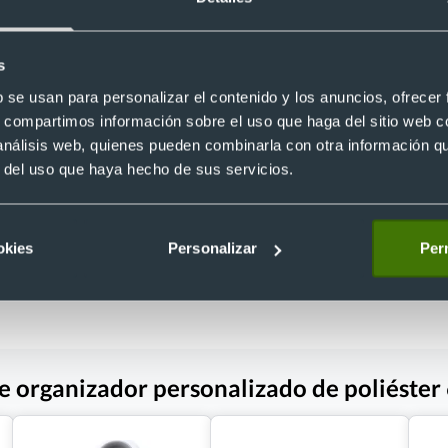
s
Eco
b se usan para personalizar el contenido y los anuncios, ofrecer
porte para smartphone
ado de poliester
s, compartimos información sobre el uso que haga del sitio web 
Pulsera soporte para smartphone
7
personalizado de corcho
 análisis web, quienes pueden combinarla con otra información q
Ref. 8821326
r del uso que haya hecho de sus servicios.
Recíbelo
okies
Personalizar
Perm
 €
Desde 0,27 €
he organizador personalizado de poliéste