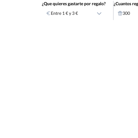
¿Que quieres gastarte por regalo?
¿Cuantos reg
Entre 1 € y 3 €
300