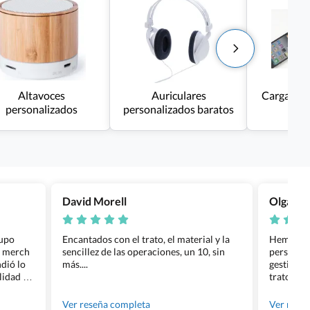
Altavoces
Auriculares
Cargadore
personalizados
personalizados baratos
David Morell
Olga Na
rupo
Encantados con el trato, el material y la
Hemos rea
l merch
sencillez de las operaciones, un 10, sin
personali
dió lo
más....
gestión ha
lidad de
trato per
os.
quedara p
gente tan
Ver reseña completa
Ver rese