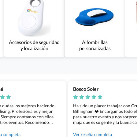
Accesorios de seguridad
Alfombrillas
y localización
personalizadas
ñé
Bosco Soler
 a dudas los mejores haciendo
Ha sido un placer trabajar con G
sing. Profesionales y mejor
Billingham ❤️ Encargamos todo e
 Siempre contamos con ellos
para nuestro evento y nos sorpren
tros eventos. Recomiendo
maja que es su gente y la buena ca
lingham sin dudar!
los productos cuando los recibim
100% recomendado!!
ña completa
Ver reseña completa