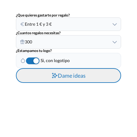
¿Que quieres gastarte por regalo?
Entre 1 € y 3 €
¿Cuantos regalos necesitas?
300
¿Estampamos tu logo?
Si, con logotipo
Dame ideas