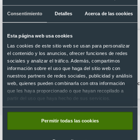
Categorías relacionadas con Soporte
Consentimiento
Detalles
Acerca de las cookies
para movil
Esta página web usa cookies
Las cookies de este sitio web se usan para personalizar
el contenido y los anuncios, ofrecer funciones de redes
sociales y analizar el tráfico. Además, compartimos
información sobre el uso que haga del sitio web con
nuestros partners de redes sociales, publicidad y análisis
Accesorios Tablet
Gadgets para PC
Ac
web, quienes pueden combinarla con otra información
que les haya proporcionado o que hayan recopilado a
partir del uso que haya hecho de sus servicios.
Permitir todas las cookies