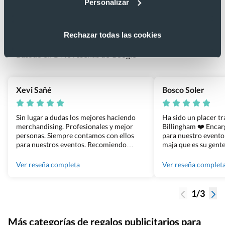
Personalizar
Lo que dicen nuestros clientes
4.9
Rechazar todas las cookies
Basado en 1440 reseñas de Google >
Xevi Sañé
Bosco Soler
Sin lugar a dudas los mejores haciendo
Ha sido un placer t
merchandising. Profesionales y mejor
Billingham ❤️ Enca
personas. Siempre contamos con ellos
para nuestro evento
para nuestros eventos. Recomiendo
maja que es su gente
Grupo Billingham sin dudar!
los productos cuand
100% recomendado
Ver reseña completa
Ver reseña complet
1/3
Más categorías de regalos publicitarios para