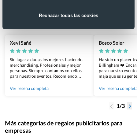
4.9
Rechazar todas las cookies
Basado en 1440 reseñas de Google >
Xevi Sañé
Bosco Soler
Sin lugar a dudas los mejores haciendo
Ha sido un placer t
merchandising. Profesionales y mejor
Billingham ❤️ Enca
personas. Siempre contamos con ellos
para nuestro evento
para nuestros eventos. Recomiendo
maja que es su gente
Grupo Billingham sin dudar!
los productos cuand
100% recomendado
Ver reseña completa
Ver reseña complet
1/3
Más categorías de regalos publicitarios para
empresas