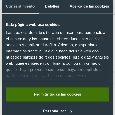
pantalla táctil hasta 6,7 pulgadas
Consentimiento
Detalles
Acerca de las cookies
Esta página web usa cookies
Las cookies de este sitio web se usan para personalizar
el contenido y los anuncios, ofrecer funciones de redes
sociales y analizar el tráfico. Además, compartimos
información sobre el uso que haga del sitio web con
nuestros partners de redes sociales, publicidad y análisis
Accesorios de viaje
Máscaras para dormir
web, quienes pueden combinarla con otra información
que les haya proporcionado o que hayan recopilado a
partir del uso que haya hecho de sus servicios.
Permitir todas las cookies
Personalizar
Lo que dicen nuestros clientes