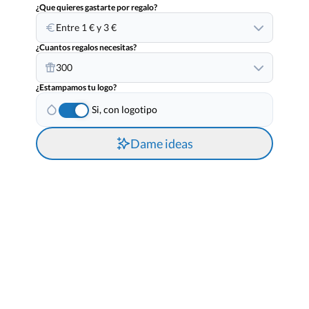
¿Que quieres gastarte por regalo?
Entre 1 € y 3 €
¿Cuantos regalos necesitas?
300
¿Estampamos tu logo?
Si, con logotipo
Dame ideas