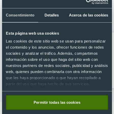
Categorías relacionadas con
Consentimiento
Detalles
Acerca de las cookies
Portatodo en suave poliéster 150d
con cremallera personalizado
Esta página web usa cookies
Las cookies de este sitio web se usan para personalizar
el contenido y los anuncios, ofrecer funciones de redes
sociales y analizar el tráfico. Además, compartimos
información sobre el uso que haga del sitio web con
nuestros partners de redes sociales, publicidad y análisis
web, quienes pueden combinarla con otra información
Accesorios de viaje
Antifaces para dormir
que les haya proporcionado o que hayan recopilado a
personalizados
partir del uso que haya hecho de sus servicios.
Permitir todas las cookies