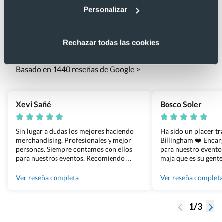
Personalizar
Lo que dicen nuestros clientes
Rechazar todas las cookies
4.9
Basado en 1440 reseñas de Google >
Xevi Sañé
Bosco Soler
Sin lugar a dudas los mejores haciendo
Ha sido un placer t
merchandising. Profesionales y mejor
Billingham ❤️ Enca
personas. Siempre contamos con ellos
para nuestro evento
para nuestros eventos. Recomiendo
maja que es su gente
Grupo Billingham sin dudar!
los productos cuand
100% recomendado
Ver reseña completa
Ver reseña complet
1/3