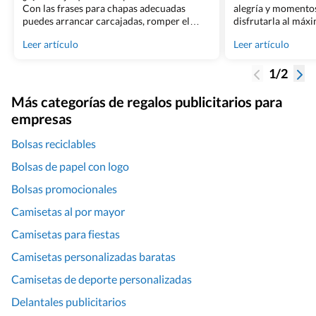
Con las frases para chapas adecuadas
alegría y momentos
puedes arrancar carcajadas, romper el
disfrutarla al máx
hielo y convertir cualquier evento en algo
correctamente cada
Leer artículo
Leer artículo
inolvidable. Bodas, cumpleaños,
Uno de ellos es la e
despedidas o eventos corporativos: una
que no solo celebra
1/2
chapa con mensaje puede ser el detalle
sino que también 
estrella que todos quieran llevar. Aquí te
personal y signific
traemos una selección de frases originales,
obsequios [&hellip;
Más categorías de regalos publicitarios para
divertidas y [&hellip;]
empresas
Bolsas reciclables
Bolsas de papel con logo
Bolsas promocionales
Camisetas al por mayor
Camisetas para fiestas
Camisetas personalizadas baratas
Camisetas de deporte personalizadas
Delantales publicitarios