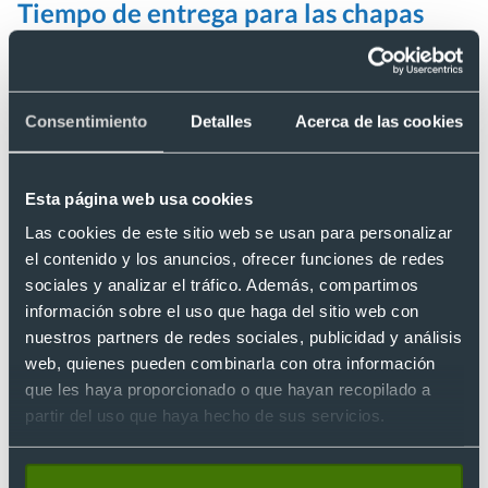
Tiempo de entrega para las chapas
personalizadas de boda
El tiempo de entrega para nuestras chapas personalizadas de
boda es de aproximadamente 10 días. Este plazo se debe
Consentimiento
Detalles
Acerca de las cookies
al
proceso de montaje manual
que se realiza para cada una
de las chapas personalizadas de boda.
Esta página web usa cookies
Es importante destacar que el plazo de entrega comienza una
vez que recibimos el pago y el cliente ha aprobado el diseño
Las cookies de este sitio web se usan para personalizar
previo. De esta manera, nos aseguramos de entregar un
el contenido y los anuncios, ofrecer funciones de redes
producto de calidad y personalizado en el plazo acordado.
sociales y analizar el tráfico. Además, compartimos
¡No dudéis en contactarnos si tienes alguna pregunta sobre
información sobre el uso que haga del sitio web con
nuestras chapas personalizadas de boda!
nuestros partners de redes sociales, publicidad y análisis
Ventajas de las chapas personalizadas
web, quienes pueden combinarla con otra información
que les haya proporcionado o que hayan recopilado a
para bodas
partir del uso que haya hecho de sus servicios.
Las chapas personalizadas para bodas son populares porque
son una forma económica de
tener un detalle con los