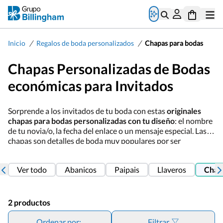
/
/
Inicio
Regalos de boda personalizados
Chapas para bodas
Chapas Personalizadas de Bodas
económicas para Invitados
Sorprende a los invitados de tu boda con estas
originales
chapas para bodas personalizadas con tu diseño
: el nombre
de tu novia/o, la fecha del enlace o un mensaje especial. Las
chapas son detalles de boda muy populares por ser
económicas y muy divertidas. Aquí encontrarás una cuidada
selección de chapas para regalar: chapas con espejo, chapas
Ver todo
Abanicos
Paipais
Llaveros
Chap
llavero y las más originales, las chapas con abridor ¡compra
ya tus chapas de boda!
2 productos
Ordenar por:
Filtrar