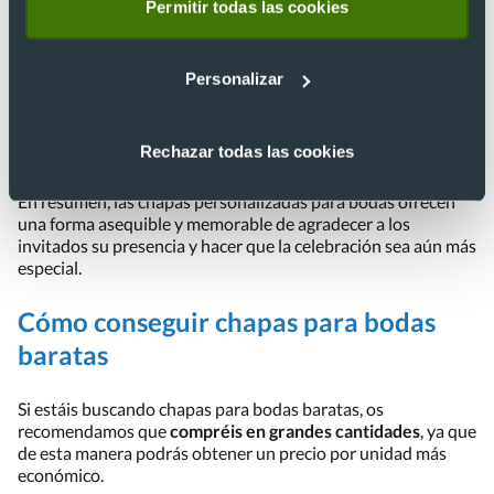
invitados
y de añadir un toque personalizado a la
Permitir todas las cookies
celebración. Las chapas personalizadas para bodas se
pueden estampar con diseños únicos y originales que
reflejen la personalidad de la pareja y la temática de la boda,
Personalizar
lo que las convierte en un
elemento creativo y original
.
Además, las chapas personalizadas para bodas pueden ser
utilizadas como parte de la decoración y como marcadores
Rechazar todas las cookies
de sitio para los invitados.
En resumen, las chapas personalizadas para bodas ofrecen
una forma asequible y memorable de agradecer a los
invitados su presencia y hacer que la celebración sea aún más
especial.
Cómo conseguir chapas para bodas
baratas
Si estáis buscando chapas para bodas baratas, os
recomendamos que
compréis en grandes cantidades
, ya que
de esta manera podrás obtener un precio por unidad más
económico.