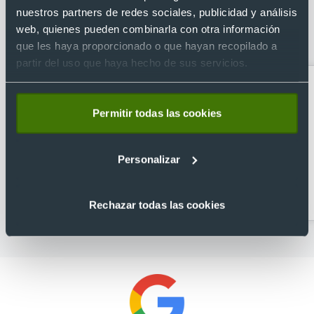
nuestros partners de redes sociales, publicidad y análisis
Categorías relacionadas con Chaleco
web, quienes pueden combinarla con otra información
safari multibolsillos Soviet
que les haya proporcionado o que hayan recopilado a
partir del uso que haya hecho de sus servicios.
Permitir todas las cookies
Personalizar
Chalecos de soft shell
Chalecos
personalizados
Rechazar todas las cookies