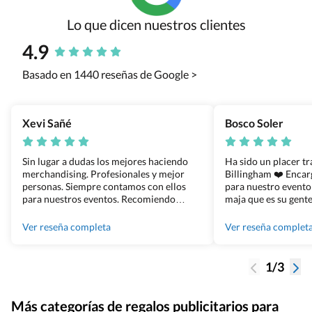
Lo que dicen nuestros clientes
4.9
Basado en 1440 reseñas de Google >
Xevi Sañé
Bosco Soler
Sin lugar a dudas los mejores haciendo
Ha sido un placer t
merchandising. Profesionales y mejor
Billingham ❤️ Enca
personas. Siempre contamos con ellos
para nuestro evento
para nuestros eventos. Recomiendo
maja que es su gente
Grupo Billingham sin dudar!
los productos cuand
100% recomendado
Ver reseña completa
Ver reseña complet
1/3
Más categorías de regalos publicitarios para