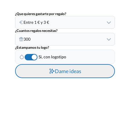
¿Que quieres gastarte por regalo?
Entre 1 € y 3 €
¿Cuantos regalos necesitas?
300
¿Estampamos tu logo?
Si, con logotipo
Dame ideas