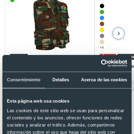
+4
Unisex
- 10 %
Unisex
Chaleco multibolsillos tela camuflaje safari
Chaleco con 10 bol
Ref. V107
Valento
Ref. V11866CA
Recíbelo
Consentimiento
Detalles
Acerca de las cookies
Recíbelo
Esta página web usa cookies
Desde 7,79 €
Desde 9,93 €
Las cookies de este sitio web se usan para personalizar
el contenido y los anuncios, ofrecer funciones de redes
sociales y analizar el tráfico. Además, compartimos
información sobre el uso que haga del sitio web con