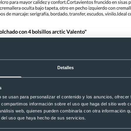
velcro para mayor calidez y confort.Cortavientos fruncido en sisa
 cremallera oculta bajo tapeta, otro en pecho izquierdo con cremalle
ipos de marcaje: serigrafía, bordado, transfer, escudos, vinilo.Ideal
lchado con 4 bolsillos arctic Valento"
una duda, consúltanos y te responderemos con la mayor brevedad p
¿Tienes dudas sobre este producto?
Detalles
térmico acolchado con 4 bolsillos arctic 
s
b se usan para personalizar el contenido y los anuncios, ofrecer
Reco
s, compartimos información sobre el uso que haga del sitio web 
 análisis web, quienes pueden combinarla con otra información q
r del uso que haya hecho de sus servicios.