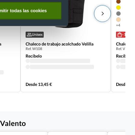
itir todas las cookies
+4
Unisex
- 10 %
a
Chaleco de trabajo acolchado Velilla
Chaleco c
Ref. W108
Ref. V107
Recíbelo
Recíbelo
Desde 13,45 €
Desde 9,9
 Valento