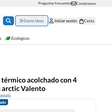
Preguntas frecuentes
Contáctanos
Dame ideas
Iniciar sesión
Cesta
s
Ecológicos
 térmico acolchado con 4
s arctic Valento
detalle
zado