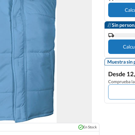
Calc
Sin person
Calcu
Muestra sin 
Desde 12,
Comprueba la 
En Stock