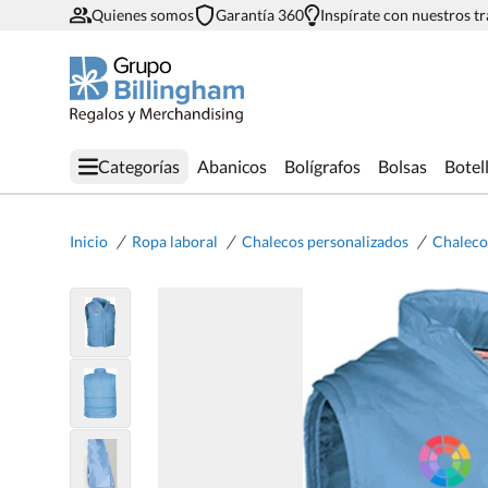
Quienes somos
Garantía 360
Inspírate con nuestros t
Categorías
Abanicos
Bolígrafos
Bolsas
Botel
/
/
/
Inicio
Ropa laboral
Chalecos personalizados
Chaleco