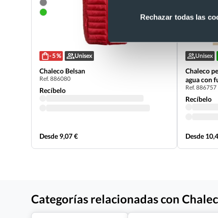
Rechazar todas las co
- 5 %
Unisex
Unisex
Chaleco Belsan
Chaleco pe
Ref. 886080
agua con f
Ref. 886757
Recíbelo
Recíbelo
Desde 9,07 €
Desde 10,4
Categorías relacionadas con Chaleco