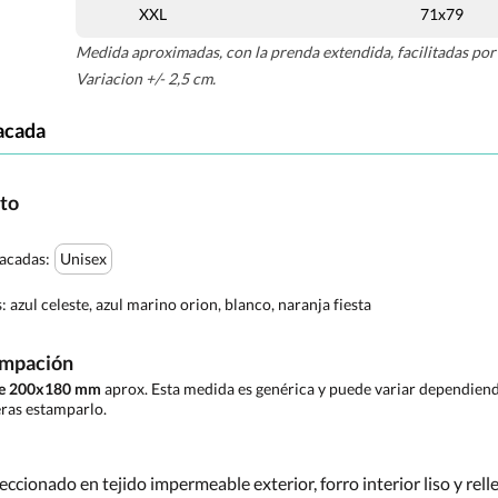
XXL
71x79
Medida aproximadas, con la prenda extendida, facilitadas por 
Variacion +/- 2,5 cm.
acada
cto
tacadas:
Unisex
s:
azul celeste, azul marino orion, blanco, naranja fiesta
ampación
 de 200x180 mm
aprox. Esta medida es genérica y puede variar dependiendo
ras estamparlo.
eccionado en tejido impermeable exterior, forro interior liso y rel