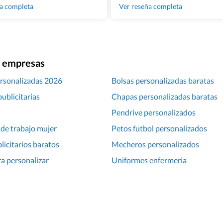
100% recomendado!!
ña completa
Ver reseña completa
ra empresas
rsonalizadas 2026
Bolsas personalizadas baratas
ublicitarias
Chapas personalizadas baratas
Pendrive personalizados
de trabajo mujer
Petos futbol personalizados
licitarios baratos
Mecheros personalizados
ra personalizar
Uniformes enfermeria