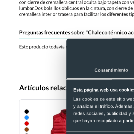
con cierre de cremallera central oculta bajo tapeta con 
lumbar.Dos bolsillos oblicuos en la cintura, con cierre de
cremallera interior trasera para facilitar los diferentes t
Preguntas frecuentes sobre "Chaleco térmico aco
Este producto todavía no tiene preguntas. Si tienes alg
Consentimiento
Artículos relacionados con Chaleco 
Esta página web usa cookie
Las cookies de este sitio we
y analizar el tráfico. Ademá
redes sociales, publicidad y
que hayan recopilado a parti