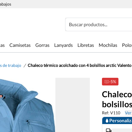
rabajos
Buscar productos...
las
Camisetas
Gorras
Lanyards
Libretas
Mochilas
Polo
/
s de trabajo
Chaleco térmico acolchado con 4 bolsillos arctic Valento
-5%
Chaleco
bolsillo
Ref: V110
Ver 
Personali