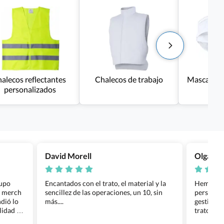
halecos reflectantes
Chalecos de trabajo
Mascarillas
personalizados
David Morell
Olga Na
rupo
Encantados con el trato, el material y la
Hemos rea
l merch
sencillez de las operaciones, un 10, sin
personali
dió lo
más....
gestión ha
lidad de
trato per
os.
quedara p