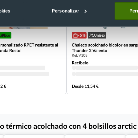
okies
Personalizar
Perm
+1
Eco
- 5 %
Unisex
rsonalizado RPET resistente al
Chaleco acolchado bicolor en sarg
unda Rostol
Thunder 2 Valento
Ref. V108
Recíbelo
2 €
Desde 11,54 €
 térmico acolchado con 4 bolsillos arctic