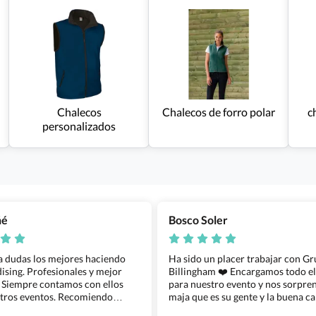
Chalecos
Chalecos de forro polar
c
personalizados
ñé
Bosco Soler
 a dudas los mejores haciendo
Ha sido un placer trabajar con G
sing. Profesionales y mejor
Billingham ❤️ Encargamos todo e
 Siempre contamos con ellos
para nuestro evento y nos sorpren
tros eventos. Recomiendo
maja que es su gente y la buena ca
lingham sin dudar!
los productos cuando los recibim