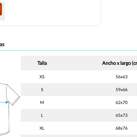
as
Talla
Ancho x largo (c
XS
56x63
S
59x66
M
62x70
L
65x73
XL
68x76