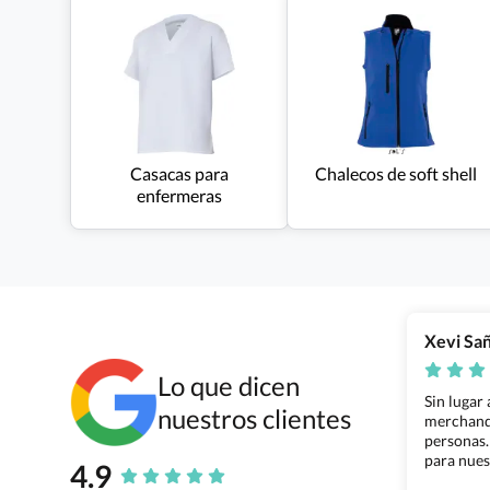
Casacas para
Chalecos de soft shell
enfermeras
Xevi Sa
Lo que dicen
Sin lugar
nuestros clientes
merchandi
personas.
para nues
4.9
Grupo Bil