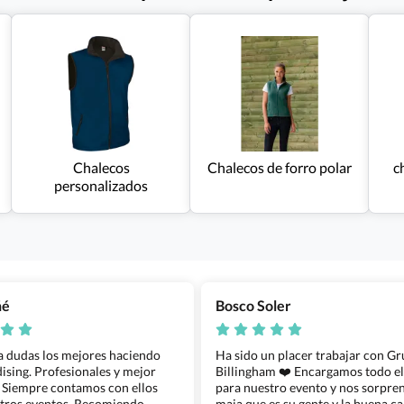
Chalecos
Chalecos de forro polar
c
personalizados
ñé
Bosco Soler
 a dudas los mejores haciendo
Ha sido un placer trabajar con G
sing. Profesionales y mejor
Billingham ❤️ Encargamos todo e
 Siempre contamos con ellos
para nuestro evento y nos sorpren
tros eventos. Recomiendo
maja que es su gente y la buena ca