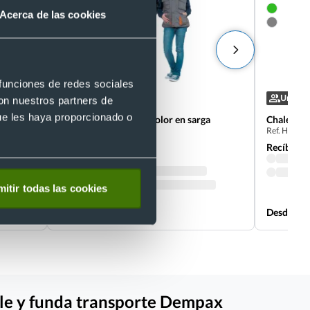
Acerca de las cookies
+1
 funciones de redes sociales
- 5 %
Unisex
Unisex
con nuestros partners de
ue les haya proporcionado o
Chaleco acolchado bicolor en sarga
Chaleco a
Ref. H5092
Thunder 2 Valento
Ref. V108
Recíbelo
Recíbelo
itir todas las cookies
Desde 11,54 €
Desde 11,
ble y funda transporte Dempax