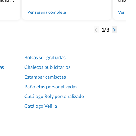
os.
quedara p
gente tan
Ver reseña completa
Ver rese
1/3
Bolsas serigrafiadas
as
Chalecos publicitarios
Estampar camisetas
Pañoletas personalizadas
Catálogo Roly personalizado
Catálogo Velilla