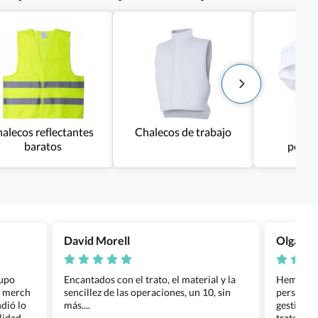
halecos reflectantes
Chalecos de trabajo
Masc
baratos
perso
homo
David Morell
Olga Na
rupo
Encantados con el trato, el material y la
Hemos rea
l merch
sencillez de las operaciones, un 10, sin
personali
dió lo
más....
gestión ha
lidad de
trato per