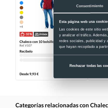
Consentimiento
Esta página web usa cookie
+4
Las cookies de este sitio we
- 10 %
Unisex
Unisex
y analizar el tráfico. Ademá
redes sociales, publicidad y
Chaleco con 10 bolsillos Reporter Valento
Chaleco de
Ref. V107
Ref. W108
que hayan recopilado a parti
Recíbelo
Recíbelo
Rechazar todas las co
Desde 9,93 €
Desde 13,4
Categorías relacionadas con Chale