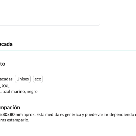
acada
cto
tacadas:
Unisex
eco
L, XXL
s:
azul marino, negro
ampación
de 80x80 mm
aprox. Esta medida es genérica y puede variar dependiendo d
ras estamparlo.