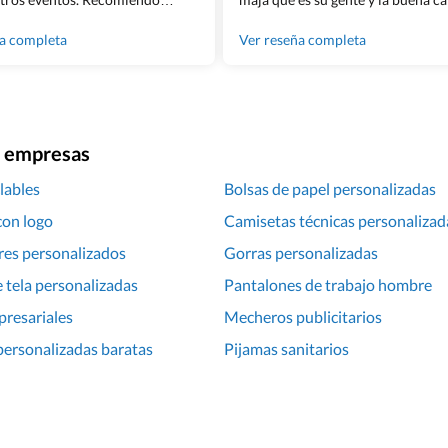
lingham sin dudar!
los productos cuando los recibim
100% recomendado!!
ña completa
Ver reseña completa
ra empresas
lables
Bolsas de papel personalizadas
con logo
Camisetas técnicas personalizad
res personalizados
Gorras personalizadas
 tela personalizadas
Pantalones de trabajo hombre
presariales
Mecheros publicitarios
personalizadas baratas
Pijamas sanitarios