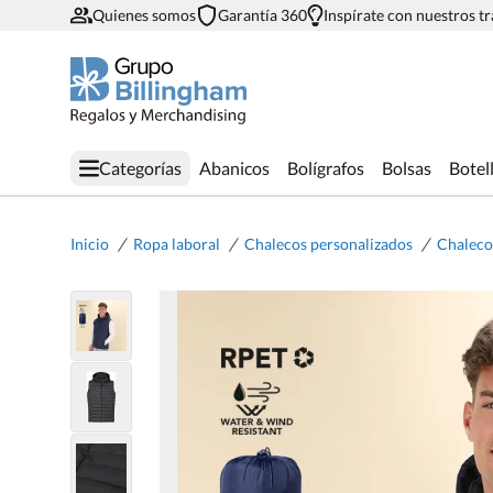
Quienes somos
Garantía 360
Inspírate con nuestros t
Categorías
Abanicos
Bolígrafos
Bolsas
Botel
/
/
/
Inicio
Ropa laboral
Chalecos personalizados
Chaleco