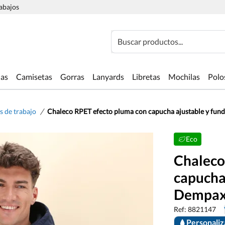
rabajos
Buscar productos...
las
Camisetas
Gorras
Lanyards
Libretas
Mochilas
Polo
/
s de trabajo
Chaleco RPET efecto pluma con capucha ajustable y fun
Eco
Chaleco
capucha
Dempa
Ref: 8821147
Personali