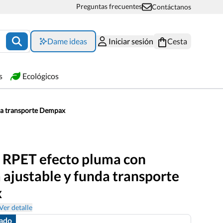
Preguntas frecuentes
Contáctanos
Dame ideas
Iniciar sesión
Cesta
s
Ecológicos
da transporte Dempax
 RPET efecto pluma con
 ajustable y funda transporte
x
Ver detalle
zado