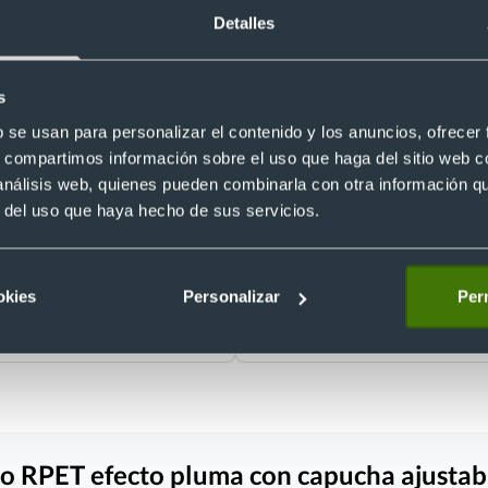
Detalles
s
b se usan para personalizar el contenido y los anuncios, ofrecer
Unisex
s, compartimos información sobre el uso que haga del sitio web 
 análisis web, quienes pueden combinarla con otra información q
 trabajo acolchado Velilla
Chaleco ambientes fríos Velilla
Ref. W255901
r del uso que haya hecho de sus servicios.
Recíbelo
okies
Personalizar
Perm
5 €
Desde 16,16 €
co RPET efecto pluma con capucha ajusta