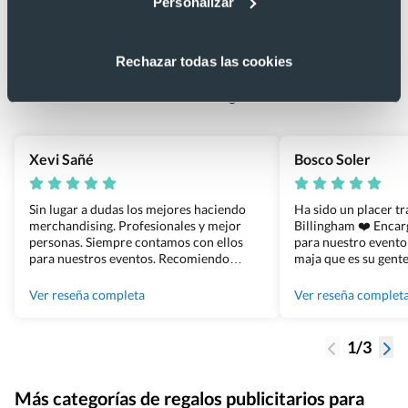
Personalizar
Lo que dicen nuestros clientes
4.9
Rechazar todas las cookies
Basado en 1440 reseñas de Google >
Xevi Sañé
Bosco Soler
Sin lugar a dudas los mejores haciendo
Ha sido un placer t
merchandising. Profesionales y mejor
Billingham ❤️ Enca
personas. Siempre contamos con ellos
para nuestro evento
para nuestros eventos. Recomiendo
maja que es su gente
Grupo Billingham sin dudar!
los productos cuand
100% recomendado
Ver reseña completa
Ver reseña complet
1/3
Más categorías de regalos publicitarios para