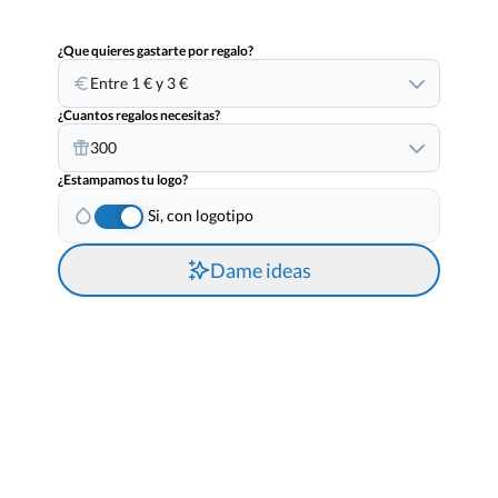
¿Que quieres gastarte por regalo?
Entre 1 € y 3 €
¿Cuantos regalos necesitas?
300
¿Estampamos tu logo?
Si, con logotipo
Dame ideas