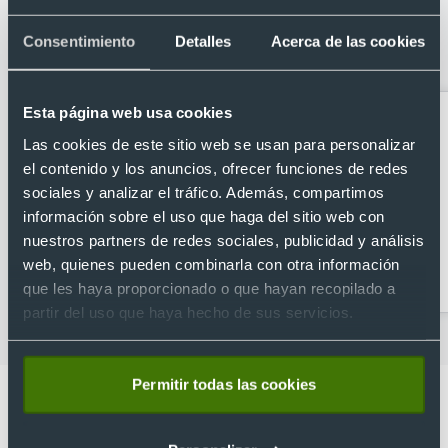
Categorías relacionadas con Chaleco
poliester transpirable bolsillos
Consentimiento
Detalles
Acerca de las cookies
laterales unisex Higuk
Esta página web usa cookies
Las cookies de este sitio web se usan para personalizar
el contenido y los anuncios, ofrecer funciones de redes
sociales y analizar el tráfico. Además, compartimos
información sobre el uso que haga del sitio web con
nuestros partners de redes sociales, publicidad y análisis
Casacas sanitarias
Chalecos de soft shell
web, quienes pueden combinarla con otra información
personalizadas
que les haya proporcionado o que hayan recopilado a
partir del uso que haya hecho de sus servicios.
Permitir todas las cookies