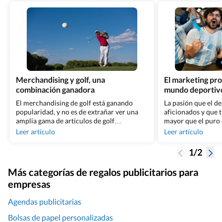
Merchandising y golf, una
El marketing pro
combinación ganadora
mundo deportiv
El merchandising de golf está ganando
La pasión que el de
popularidad, y no es de extrañar ver una
aficionados y que t
amplia gama de artículos de golf
mayor que el puro 
personalizados en los torneos, todos ellos
que el marketing d
Leer artículo
Leer artículo
vinculados al evento y al deporte en sí. Sin
oportunidad perfec
duda, los eventos de golf representan una
dar a conocer tu e
1/2
oportunidad inmejorable para
reconocimiento de
promocionar tu empresa o marca,
diversas estrategi
Más categorías de regalos publicitarios para
incrementando su visibilidad entre un
deportivo que ayu
empresas
[&hellip;]
[&hellip;]
Agendas publicitarias
Bolsas de papel personalizadas