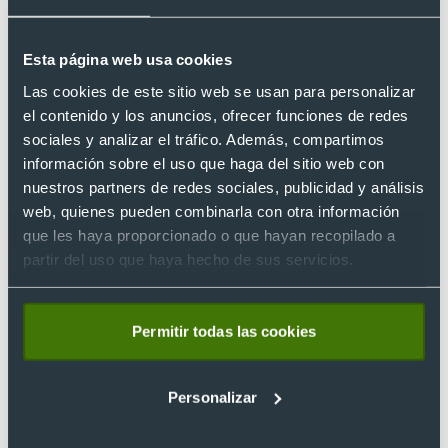
Esta página web usa cookies
Las cookies de este sitio web se usan para personalizar
el contenido y los anuncios, ofrecer funciones de redes
sociales y analizar el tráfico. Además, compartimos
información sobre el uso que haga del sitio web con
nuestros partners de redes sociales, publicidad y análisis
Eco
web, quienes pueden combinarla con otra información
Bolsa balón de poliéster RPET con cierre
que les haya proporcionado o que hayan recopilado a
cremallera 25 x 24 x 30 cm
partir del uso que haya hecho de sus servicios.
Ref. 8820429
Recíbelo
Permitir todas las cookies
Desde 2,24 €
Personalizar