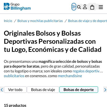
/
/
Inicio
Bolsas y mochilas publicitarias
Bolsas de viaje y de depor
Originales Bolsos y Bolsas
Deportivas Personalizadas con
tu Logo, Económicas y de Calidad
Os presentamos una
magnífica selección de bolsos y bolsas
para deporte baratas
, pero de gran calidad, personalizadas
con tu logotipo o marca; son ideales como
regalos deportivos
publicitarios
en congresos, como
merchandising
personalizado
para clientes del sector deportivo o para lo
que desees. Aquí encontrarás multitud de modelos de bolsos
Ver todo
Bolsas de viaje
Bolsas de deporte
deportivos personalizados
para hombre y mujer
: bolsos
cuadrados, bolsos deportivos plegables, con base semirrígida
o sin ella, con bolsillos o sin ellos y
bolsas de deporte con
zapatillero
incluido, estos últimos muy prácticos por tener
15 productos